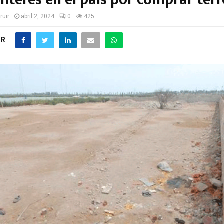
interés en el país por comprar ter
ruir
abril 2, 2024
0
425
IR