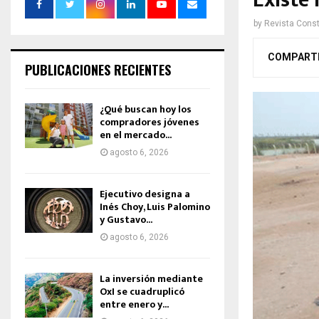
Existe 
by
Revista Const
COMPART
PUBLICACIONES RECIENTES
¿Qué buscan hoy los
compradores jóvenes
en el mercado...
agosto 6, 2026
Ejecutivo designa a
Inés Choy, Luis Palomino
y Gustavo...
agosto 6, 2026
La inversión mediante
OxI se cuadruplicó
entre enero y...