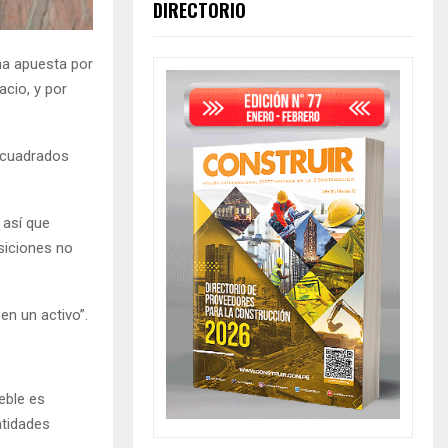
DIRECTORIO
una apuesta por
acio, y por
 cuadrados
 así que
siciones no
en un activo”.
eble es
ntidades