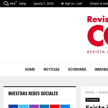
C
Lima
agosto 7, 2026
Sign in / Join
Create or se
19.9
HOME
NOTICIAS
ECONOMÍA
INMOBIL
NUESTRAS REDES SOCIALES
Home
Econo
Economía