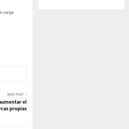
a carga
NEXT POST
aumentar el
rcas propias