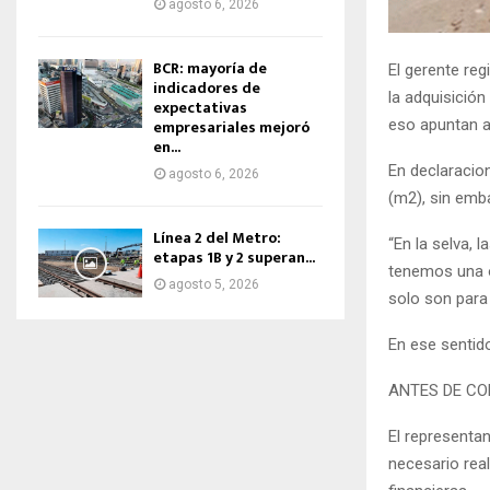
agosto 6, 2026
BCR: mayoría de
El gerente reg
indicadores de
la adquisición
expectativas
empresariales mejoró
eso apuntan a
en...
En declaracio
agosto 6, 2026
(m2), sin emba
Línea 2 del Metro:
“En la selva, 
etapas 1B y 2 superan...
tenemos una o
agosto 5, 2026
solo son para 
En ese sentido
ANTES DE C
El representa
necesario real