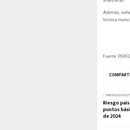
financieras.
Además, señal
técnica munici
Fuente: PERÚ
COMPART
PREVIOUS POST
Riesgo país
puntos bási
de 2024