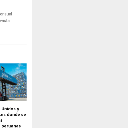
mensual
evista
 Unidos y
íses donde se
as
s peruanas