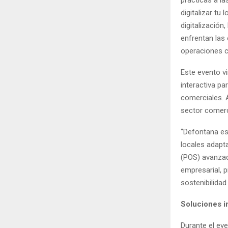
digitalizar tu
digitalizació
enfrentan las
operaciones c
Este evento vi
interactiva pa
comerciales. 
sector comerc
“Defontana es
locales adapt
(POS) avanzad
empresarial, 
sostenibilida
Soluciones i
Durante el eve