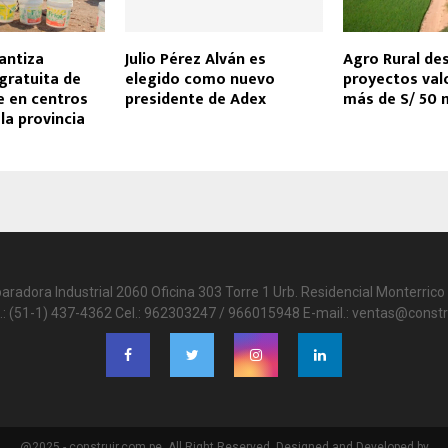
antiza
Julio Pérez Alván es
Agro Rural de
 gratuita de
elegido como nuevo
proyectos val
e en centros
presidente de Adex
más de S/ 50 
la provincia
paradora Industrial 2060 Oficina 303 Torre 1 Urb. Residencial Monterrico 
.: (51-1) 437-4362 Cel.: 962303247 / 966015948 E-mail.: ventas@constr
@2025 - construir.com.pe. All Right Reserved. Designed and Developed by