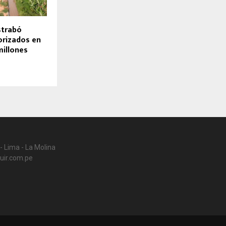
strabó
orizados en
millones
- Lima - La Molina
uir.com.pe