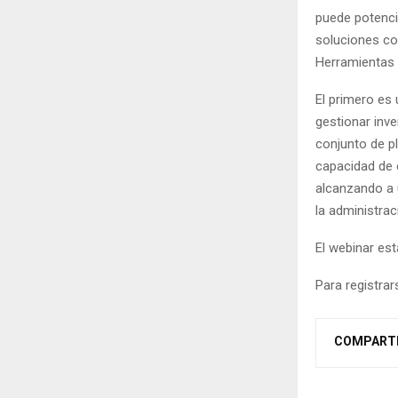
puede potencia
soluciones co
Herramientas 
El primero es 
gestionar inve
conjunto de p
capacidad de e
alcanzando a u
la administra
El webinar est
Para registra
COMPART