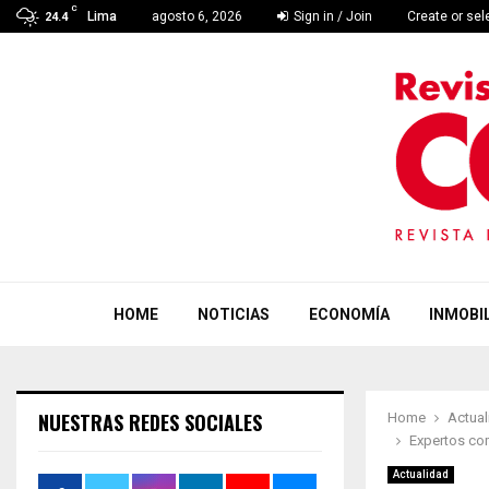
C
Lima
agosto 6, 2026
Sign in / Join
Create or se
24.4
HOME
NOTICIAS
ECONOMÍA
INMOBIL
NUESTRAS REDES SOCIALES
Home
Actual
Expertos com
Actualidad