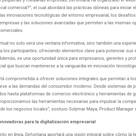
 local comercial?”, el cual abordará las prácticas idóneas para iniciar 
n, las innovaciones tecnológicas del entorno empresarial, los desafí
 empresas y las soluciones avanzadas que permiten a las mismas o
omerciales.
rtual no solo será una ventana informativa, sino también una experi
ra los participantes, ofreciendo elementos clave para potenciar sus 
Además, es una oportunidad única para empresarios, gerentes y prof
ial que buscan mantenerse a la vanguardia en innovación tecnológi
tá comprometida a ofrecer soluciones integrales que permitan a lo
arse a las demandas del consumidor moderno. Desde sistemas de p
os hasta plataformas de comercio electrónico y herramientas de g
proporcionamos las herramientas necesarias para impulsar la competi
d de los negocios locales”, sostuvo Solymar Maya, Product Manager 
nnovadoras para la digitalización empresarial
nto en línea, Defontana aportará una visión integral sobre cómo la t