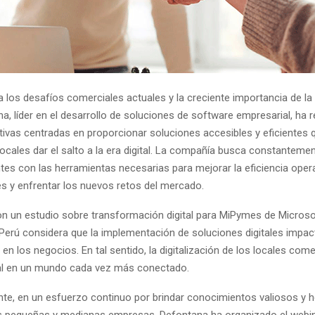
a los desafíos comerciales actuales y la creciente importancia de la
na, líder en el desarrollo de soluciones de software empresarial, ha 
ativas centradas en proporcionar soluciones accesibles y eficientes 
ocales dar el salto a la era digital. La compañía busca constantemen
es con las herramientas necesarias para mejorar la eficiencia operat
es y enfrentar los nuevos retos del mercado.
n un estudio sobre transformación digital para MiPymes​ de Microso
Perú considera que la implementación de soluciones digitales impac
en los negocios. En tal sentido, la digitalización de los locales com
al en un mundo cada vez más conectado.
nte, en un esfuerzo continuo por brindar conocimientos valiosos y 
as pequeñas y medianas empresas, Defontana ha organizado el web