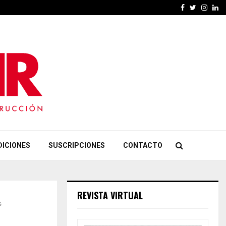
Facebook
Twitter
Insta
Li
DICIONES
SUSCRIPCIONES
CONTACTO
REVISTA VIRTUAL
s