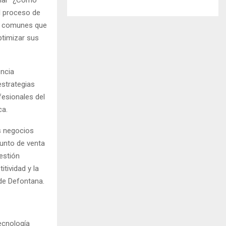
el proceso de
os comunes que
ptimizar sus
encia
estrategias
esionales del
ca.
s negocios
unto de venta
estión
tividad y la
de Defontana.
ecnología