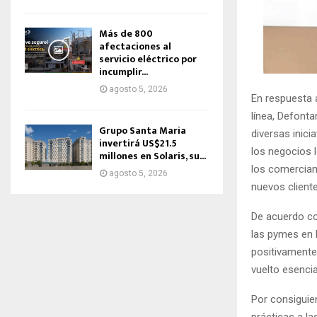
Más de 800
afectaciones al
servicio eléctrico por
incumplir...
agosto 5, 2026
En respuesta 
línea, Defonta
Grupo Santa Maria
diversas inici
invertirá US$21.5
los negocios l
millones en Solaris, su...
los comerciant
agosto 5, 2026
nuevos client
De acuerdo co
las pymes en 
positivamente 
vuelto esenci
Por consiguie
prácticas a l