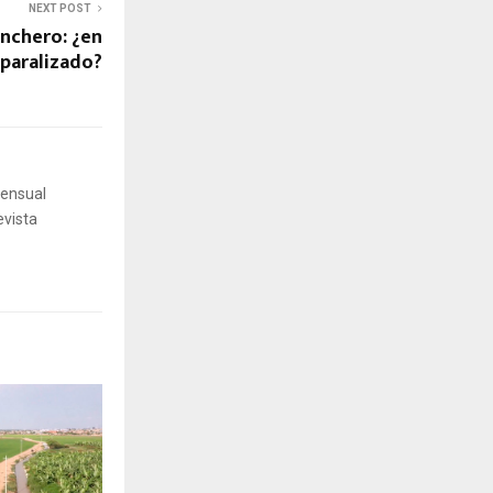
NEXT POST
nchero: ¿en
 paralizado?
mensual
evista