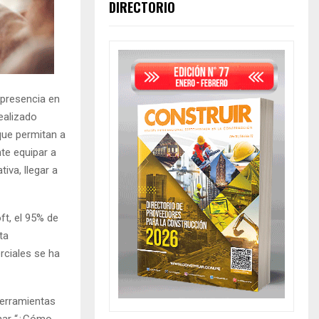
DIRECTORIO
 presencia en
realizado
que permitan a
te equipar a
iva, llegar a
ft, el 95% de
ta
erciales se ha
herramientas
inar “¿Cómo