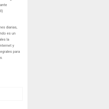
iante
I)
es diarias,
gundo es un
les la
internet y
tegrales para
s.