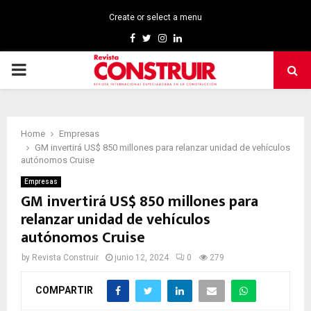
Create or select a menu
Facebook
Twitter
Instagram
Linkedin
PRIMARY
MENU
Home
Empresas
GM invertirá US$ 850 millones para relanzar unidad de vehículos
autónomos Cruise
Empresas
GM invertirá US$ 850 millones para
relanzar unidad de vehículos
autónomos Cruise
by
Revista Construir
junio 12, 2024
0
279
COMPARTIR