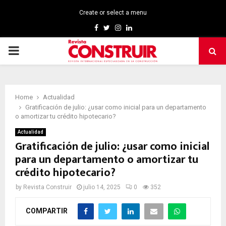
Create or select a menu
Facebook
Twitter
Instagram
Linkedin
PRIMARY
MENU
Home
Actualidad
Gratificación de julio: ¿usar como inicial para un departamento
o amortizar tu crédito hipotecario?
Actualidad
Gratificación de julio: ¿usar como inicial
para un departamento o amortizar tu
crédito hipotecario?
by
Revista Construir
julio 14, 2025
0
352
COMPARTIR