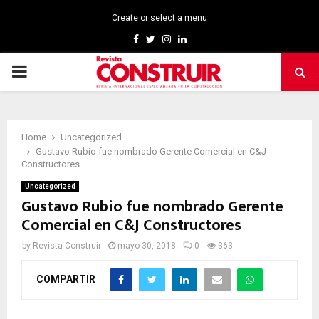
Create or select a menu
Facebook
Twitter
Instagram
Linkedin
PRIMARY
MENU
Home
Uncategorized
Gustavo Rubio fue nombrado Gerente Comercial en C&J
Constructores
Uncategorized
Gustavo Rubio fue nombrado Gerente
Comercial en C&J Constructores
by
Revista Construir
mayo 30, 2018
0
363
COMPARTIR