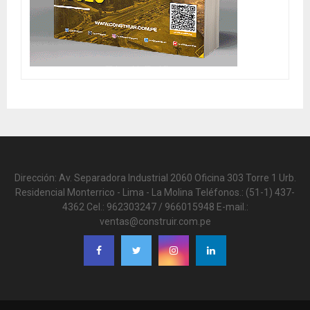
Dirección: Av. Separadora Industrial 2060 Oficina 303 Torre 1 Urb.
Residencial Monterrico - Lima - La Molina Teléfonos.: (51-1) 437-
4362 Cel.: 962303247 / 966015948 E-mail.:
ventas@construir.com.pe