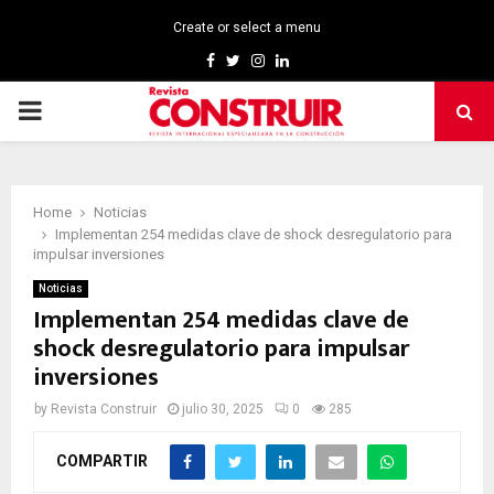
Create or select a menu
Facebook
Twitter
Instagram
Linkedin
PRIMARY
MENU
Home
Noticias
Implementan 254 medidas clave de shock desregulatorio para
impulsar inversiones
Noticias
Implementan 254 medidas clave de
shock desregulatorio para impulsar
inversiones
by
Revista Construir
julio 30, 2025
0
285
COMPARTIR