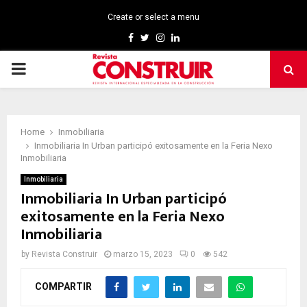
Create or select a menu
Facebook
Twitter
Instagram
Linkedin
PRIMARY
MENU
Home
Inmobiliaria
Inmobiliaria In Urban participó exitosamente en la Feria Nexo
Inmobiliaria
Inmobiliaria
Inmobiliaria In Urban participó
exitosamente en la Feria Nexo
Inmobiliaria
by
Revista Construir
marzo 15, 2023
0
542
COMPARTIR