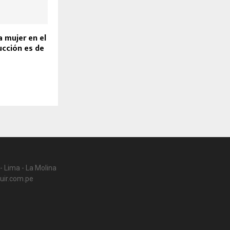
a mujer en el
ucción es de
- Lima - La Molina
uir.com.pe