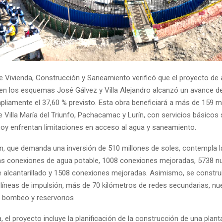
de Vivienda, Construcción y Saneamiento verificó que el proyecto de
o en los esquemas José Gálvez y Villa Alejandro alcanzó un avance de
liamente el 37,60 % previsto. Esta obra beneficiará a más de 159 m
de Villa María del Triunfo, Pachacamac y Lurín, con servicios básicos
oy enfrentan limitaciones en acceso al agua y saneamiento.
ón, que demanda una inversión de 510 millones de soles, contempla la
s conexiones de agua potable, 1008 conexiones mejoradas, 5738 n
 alcantarillado y 1508 conexiones mejoradas. Asimismo, se construi
 líneas de impulsión, más de 70 kilómetros de redes secundarias, nu
 bombeo y reservorios
, el proyecto incluye la planificación de la construcción de una plant