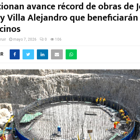
cionan avance récord de obras de 
y Villa Alejandro que beneficiarán
cinos
ruir
mayo 7, 2026
0
106
IR