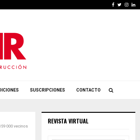
Facebook
Twitter
Insta
Li
DICIONES
SUSCRIPCIONES
CONTACTO
REVISTA VIRTUAL
 159 000 vecinos