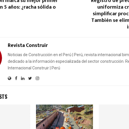
ón marca su mejor primer
Registro de pre
n 5 años: ¿racha sólida o
uniformiza cr
simplificar pr
También se elim
Revista Construir
Noticias de Construcción en el Perú | Perú, revista internacional bi
dedicado a la información especializada del sector construcción. R
Internacional Construir | Perú
STS