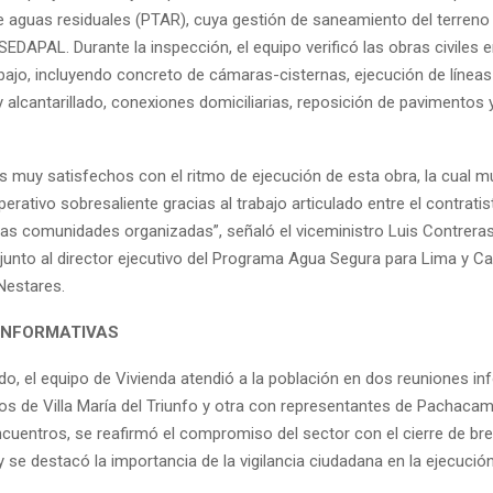
e aguas residuales (PTAR), cuya gestión de saneamiento del terreno
EDAPAL. Durante la inspección, el equipo verificó las obras civiles 
abajo, incluyendo concreto de cámaras-cisternas, ejecución de líneas
 alcantarillado, conexiones domiciliarias, reposición de pavimentos 
 muy satisfechos con el ritmo de ejecución de esta obra, la cual m
ativo sobresaliente gracias al trabajo articulado entre el contratist
las comunidades organizadas”, señaló el viceministro Luis Contreras 
ta junto al director ejecutivo del Programa Agua Segura para Lima y C
estares.
INFORMATIVAS
ido, el equipo de Vivienda atendió a la población en dos reuniones in
os de Villa María del Triunfo y otra con representantes de Pachacam
ncuentros, se reafirmó el compromiso del sector con el cierre de br
se destacó la importancia de la vigilancia ciudadana en la ejecución