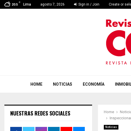
C
Lima
agosto 7, 2026
Sign in / Join
Create or sel
20.5
HOME
NOTICIAS
ECONOMÍA
INMOBIL
NUESTRAS REDES SOCIALES
Home
Notici
Inspeccionan
Noticias