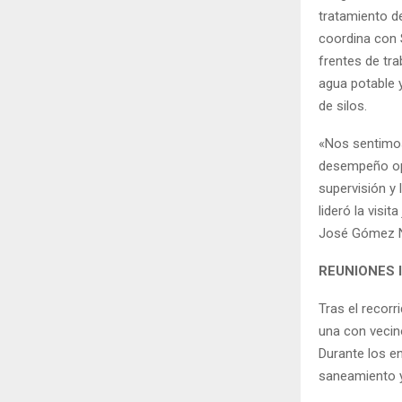
tratamiento d
coordina con S
frentes de tr
agua potable y
de silos.
«Nos sentimos
desempeño oper
supervisión y 
lideró la visi
José Gómez N
REUNIONES 
Tras el recorr
una con vecin
Durante los e
saneamiento y 