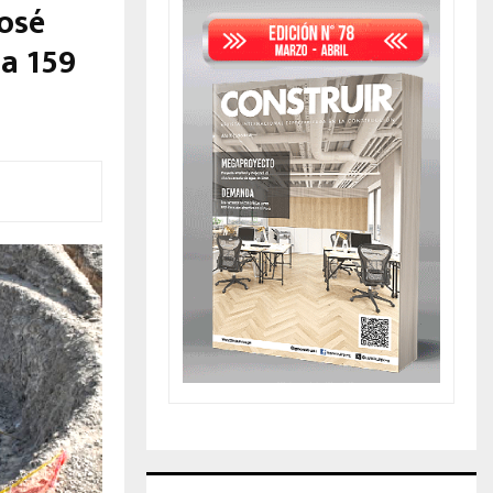
José
 a 159