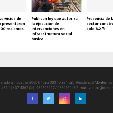
servicios de
Publican ley que autoriza
Presencia de l
 presentaron
la ejecución de
sector constr
000 reclamos
intervenciones en
solo 8.2 %
infraestructura social
básica
paradora Industrial 2060 Oficina 303 Torre 1 Urb. Residencial Monterrico 
.: (51-1) 437-4362 Cel.: 962303247 / 966015948 E-mail.: ventas@constr