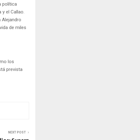
política
 y el Callao.
 Alejandro
vida de miles
omo los
stá prevista
NEXT POST