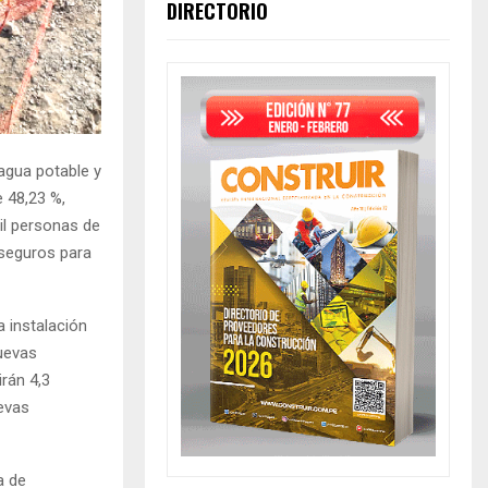
DIRECTORIO
 agua potable y
 48,23 %,
il personas de
 seguros para
 instalación
uevas
rán 4,3
evas
a de