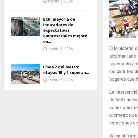
agosto 6, 2026
BCR: mayoría de
indicadores de
expectativas
empresariales mejoró
en...
El Ministerio 
agosto 6, 2026
alcantarillad
superando amp
Línea 2 del Metro:
los distritos 
etapas 1B y 2 superan...
hogares que h
agosto 5, 2026
La intervenci
de 6587 nueva
conexiones de
kilómetros de
estaciones de
De igual forma