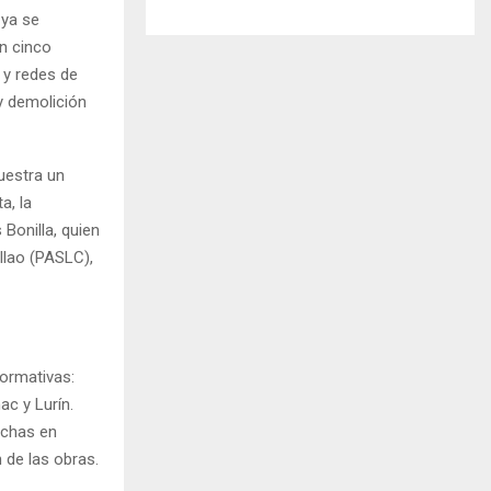
 ya se
en cinco
 y redes de
y demolición
uestra un
a, la
Bonilla, quien
allao (PASLC),
formativas:
ac y Lurín.
echas en
 de las obras.