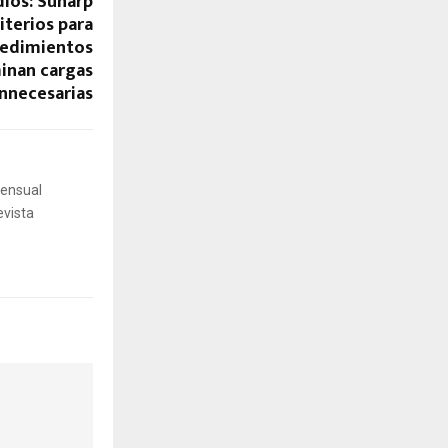
dios: Sunarp
iterios para
ocedimientos
inan cargas
innecesarias
mensual
evista