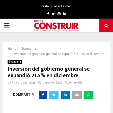
Create or select a menu
Facebook
Twitter
Instagram
Linkedin
PRIMARY
MENU
Home
Economía
Inversión del gobierno general se expandió 21.5% en diciembre
Economía
Inversión del gobierno general se
expandió 21.5% en diciembre
by
Revista Construir
enero 19, 2021
0
253
COMPARTIR