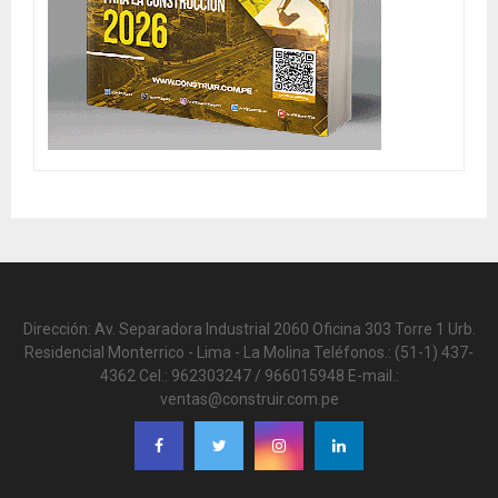
Dirección: Av. Separadora Industrial 2060 Oficina 303 Torre 1 Urb.
Residencial Monterrico - Lima - La Molina Teléfonos.: (51-1) 437-
4362 Cel.: 962303247 / 966015948 E-mail.:
ventas@construir.com.pe