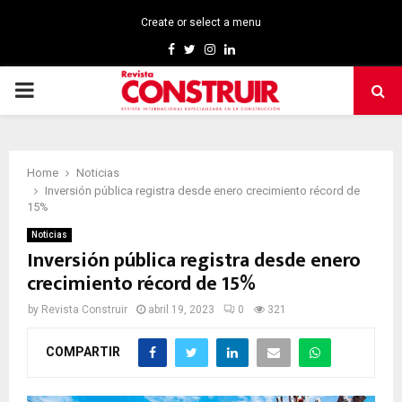
Create or select a menu
Facebook
Twitter
Instagram
Linkedin
PRIMARY
MENU
Home
Noticias
Inversión pública registra desde enero crecimiento récord de
15%
Noticias
Inversión pública registra desde enero
crecimiento récord de 15%
by
Revista Construir
abril 19, 2023
0
321
COMPARTIR