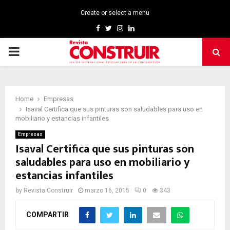
Create or select a menu
Facebook
Twitter
Instagram
Linkedin
PRIMARY
MENU
Home
Empresas
Isaval Certifica que sus pinturas son saludables para uso en
mobiliario y estancias infantiles
Empresas
Isaval Certifica que sus pinturas son
saludables para uso en mobiliario y
estancias infantiles
by
Revista Construir
marzo 16, 2015
0
343
COMPARTIR