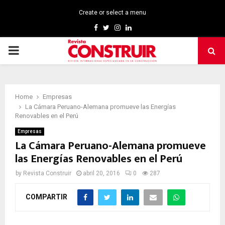
Create or select a menu
Facebook
Twitter
Instagram
Linkedin
PRIMARY
MENU
Home
Empresas
La Cámara Peruano-Alemana promueve las Energías
Renovables en el Perú
Empresas
La Cámara Peruano-Alemana promueve
las Energías Renovables en el Perú
by
Revista Construir
abril 20, 2016
0
287
COMPARTIR