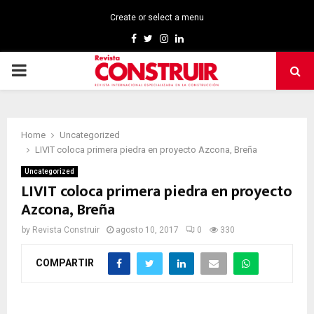
Create or select a menu
Facebook
Twitter
Instagram
Linkedin
PRIMARY
MENU
Home
Uncategorized
LIVIT coloca primera piedra en proyecto Azcona, Breña
Uncategorized
LIVIT coloca primera piedra en proyecto
Azcona, Breña
by
Revista Construir
agosto 10, 2017
0
330
COMPARTIR