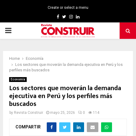
Create or select a menu
Facebook
Twitter
Instagram
Linkedin
PRIMARY
MENU
Home
Economía
Los sectores que moverán la demanda ejecutiva en Perú y los
perfiles más buscados
Economía
Los sectores que moverán la demanda
ejecutiva en Perú y los perfiles más
buscados
by
Revista Construir
mayo 25, 2026
0
114
COMPARTIR