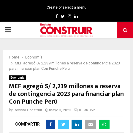
Create or select a menu
Facebook
Twitter
Instagram
Linkedin
PRIMARY
MENU
Home
Economía
MEF agregó S/ 2,239 millones a reserva de contingencia 2023
para financiar plan Con Punche Perú
Economía
MEF agregó S/ 2,239 millones a reserva
de contingencia 2023 para financiar plan
Con Punche Perú
by
Revista Construir
mayo 3, 2023
0
352
COMPARTIR