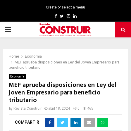
Create or select a menu
Facebook
Twitter
Instagram
Linkedin
PRIMARY
MENU
Home
Economía
MEF aprueba disposiciones en Ley del Joven Empresario para
beneficio tributario
Economía
MEF aprueba disposiciones en Ley del
Joven Empresario para beneficio
tributario
by
Revista Construir
abril 18, 2024
0
465
COMPARTIR