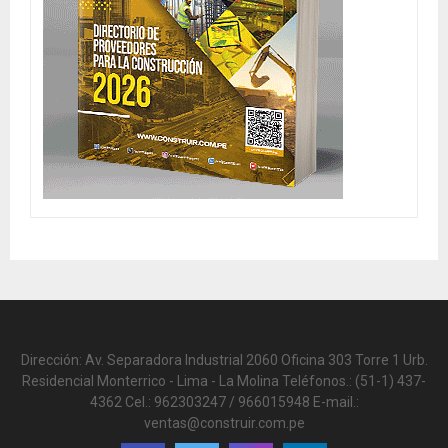
Dirección: Av. Separadora Industrial 2060 Oficina 303 Torre 1 Urb.
Residencial Monterrico - Lima - La Molina Teléfonos.: (51-1) 437-
4362 Cel.: 962303247 / 966015948 E-mail.:
ventas@construir.com.pe