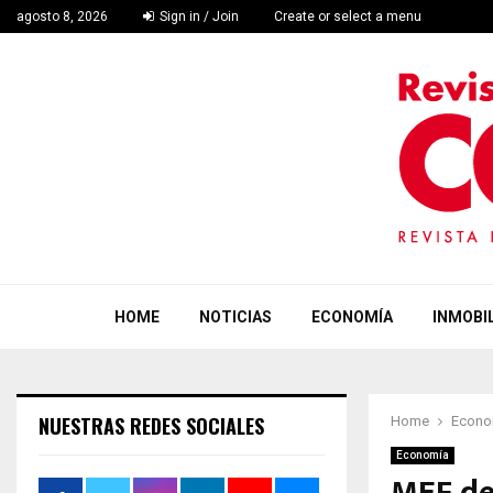
agosto 8, 2026
Sign in / Join
Create or select a menu
HOME
NOTICIAS
ECONOMÍA
INMOBIL
NUESTRAS REDES SOCIALES
Home
Econo
Economía