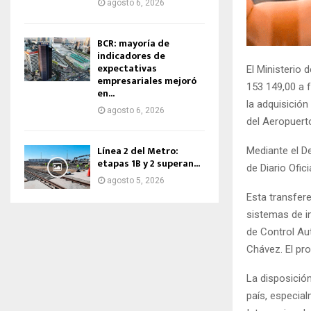
agosto 6, 2026
BCR: mayoría de
indicadores de
expectativas
El Ministerio
empresariales mejoró
153 149,00 a 
en...
la adquisición
agosto 6, 2026
del Aeropuert
Línea 2 del Metro:
Mediante el D
etapas 1B y 2 superan...
de Diario Ofici
agosto 5, 2026
Esta transfere
sistemas de i
de Control Au
Chávez. El pro
La disposición
país, especia