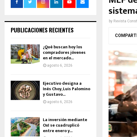
MEF de
sistem
by
Revista Const
PUBLICACIONES RECIENTES
COMPART
¿Qué buscan hoy los
compradores jóvenes
en el mercado...
agosto 6, 2026
Ejecutivo designa a
Inés Choy, Luis Palomino
y Gustavo...
agosto 6, 2026
La inversión mediante
OxI se cuadruplicó
entre enero y...