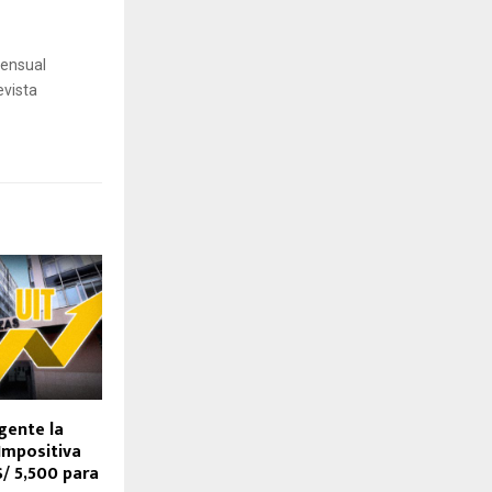
mensual
evista
igente la
Impositiva
S/ 5,500 para