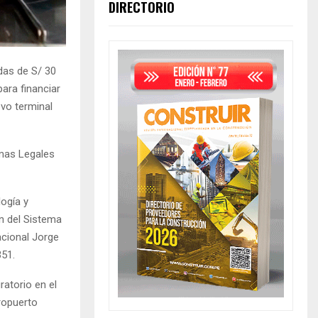
DIRECTORIO
das de S/ 30
ara financiar
evo terminal
rmas Legales
logía y
n del Sistema
acional Jorge
351.
ratorio en el
ropuerto