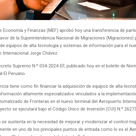
 de Economía y Finanzas (MEF) aprobó hoy una transferencia de parti
favor de la Superintendencia Nacional de Migraciones (Migraciones) p
 de equipos de alta tecnología y sistemas de información para el nu
o Internacional Jorge Chávez.
ecreto Supremo N.º 034-2024-EF, publicado hoy en el boletín de No
al El Peruano.
ncia tiene como fin financiar la adquisición de equipos de alta tecno
nformación altamente especializados vinculados a la implementació
tomatizado de Fronteras en el nuevo terminal del Aeropuerto Intern
yecto se ejecutará bajo el Código Único de Inversión (CUI) N.º 2627
 se sustenta en la necesidad de mejorar y modernizar el control mig
lmente en uno de los principales puntos de entrada como lo es el Ae