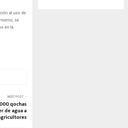
ción al uso de
simismo, se
os en la
NEXT POST
,000 qochas
er de agua a
agricultores