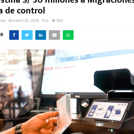
stina S/ 30 millones a Migracione
a de control
ruir
marzo 26, 2024
0
584
IR