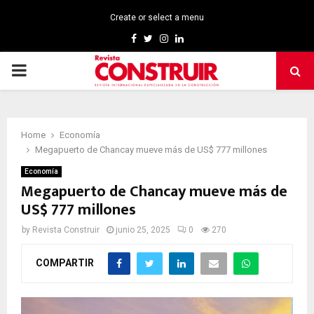
Create or select a menu
Facebook
Twitter
Instagram
Linkedin
PRIMARY
MENU
Home
Economía
Megapuerto de Chancay mueve más de US$ 777 millones
Economía
Megapuerto de Chancay mueve más de
US$ 777 millones
by
Revista Construir
junio 25, 2025
0
270
COMPARTIR