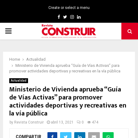
Create or select a menu
Facebook
Twitter
Instagram
Linkedin
PRIMARY
MENU
Home
Actualidad
Ministerio de Vivienda aprueba “Guía de Vías Activas” para
promover actividades deportivas y recreativas en la vía pública
Actualidad
Ministerio de Vivienda aprueba “Guía
de Vías Activas” para promover
actividades deportivas y recreativas en
la vía pública
by
Revista Construir
abril 13, 2021
0
474
COMPARTIR