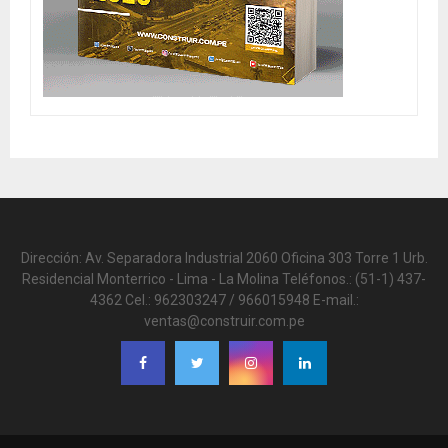
Dirección: Av. Separadora Industrial 2060 Oficina 303 Torre 1 Urb.
Residencial Monterrico - Lima - La Molina Teléfonos.: (51-1) 437-
4362 Cel.: 962303247 / 966015948 E-mail.:
ventas@construir.com.pe