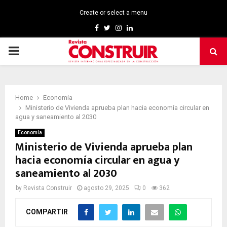
Create or select a menu
Facebook
Twitter
Instagram
Linkedin
PRIMARY
MENU
Home
Economía
Ministerio de Vivienda aprueba plan hacia economía circular en
agua y saneamiento al 2030
Economía
Ministerio de Vivienda aprueba plan
hacia economía circular en agua y
saneamiento al 2030
by
Revista Construir
agosto 29, 2025
0
362
COMPARTIR