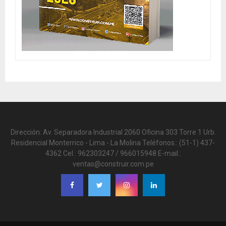
Dirección: Av. Separadora Industrial 2060 Oficina 303 Torre 1 Urb.
Residencial Monterrico - Lima - La Molina Teléfonos.: (51-1) 437-
4362 Cel.: 962303247 / 966015948 E-mail.:
ventas@construir.com.pe