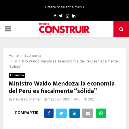
Create or select a menu
Facebook
Twitter
Instagram
Linkedin
PRIMARY
MENU
Home
Economía
Ministro Waldo Mendoza: la economía del Perú es fiscalmente
“sólida”
Economía
Ministro Waldo Mendoza: la economía
del Perú es fiscalmente “sólida”
by
Revista Construir
mayo 27, 2021
0
282
COMPARTIR