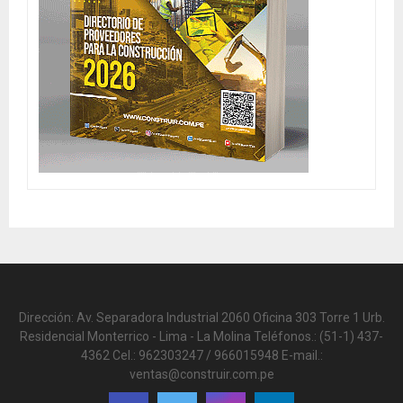
Dirección: Av. Separadora Industrial 2060 Oficina 303 Torre 1 Urb.
Residencial Monterrico - Lima - La Molina Teléfonos.: (51-1) 437-
4362 Cel.: 962303247 / 966015948 E-mail.:
ventas@construir.com.pe