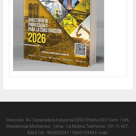
Dirección: Av. Separadora Industrial 2060 Oficina 303 Torre 1 Urb.
Residencial Monterrico - Lima - La Molina Teléfonos.: (51-1) 437-
4362 Cel.: 962303247 / 966015948 E-mail.: