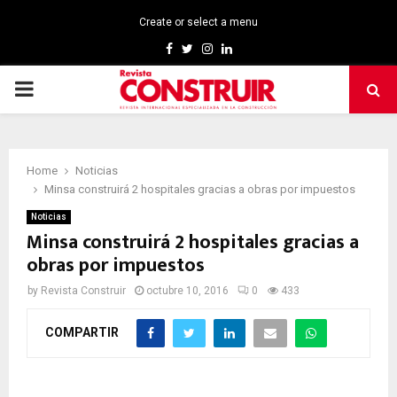
Create or select a menu
Facebook
Twitter
Instagram
Linkedin
PRIMARY
MENU
Home
Noticias
Minsa construirá 2 hospitales gracias a obras por impuestos
Noticias
Minsa construirá 2 hospitales gracias a
obras por impuestos
by
Revista Construir
octubre 10, 2016
0
433
COMPARTIR