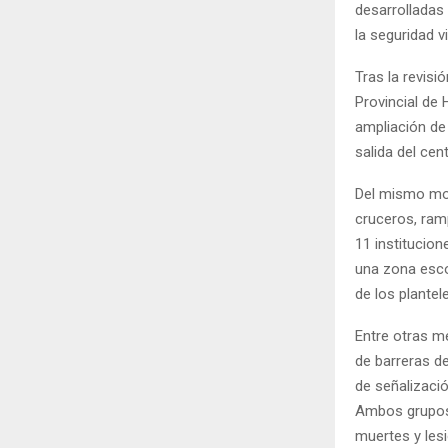
desarrolladas 
la seguridad v
Tras la revisi
Provincial de 
ampliación de
salida del cen
Del mismo mo
cruceros, ram
11 institucion
una zona esco
de los plantel
Entre otras m
de barreras d
de señalización
Ambos grupos 
muertes y lesi