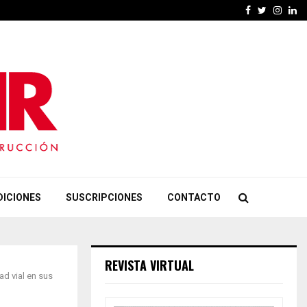
Facebook
Twitter
Insta
Li
DICIONES
SUSCRIPCIONES
CONTACTO
REVISTA VIRTUAL
ad vial en sus