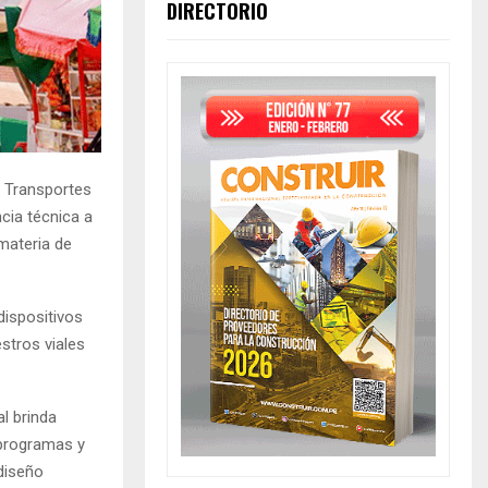
DIRECTORIO
de Transportes
cia técnica a
materia de
dispositivos
estros viales
l brinda
 programas y
 diseño