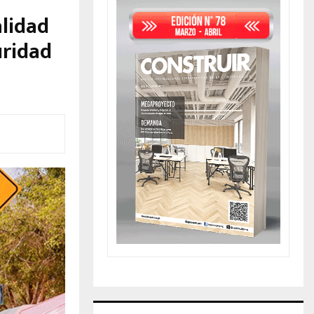
alidad
uridad