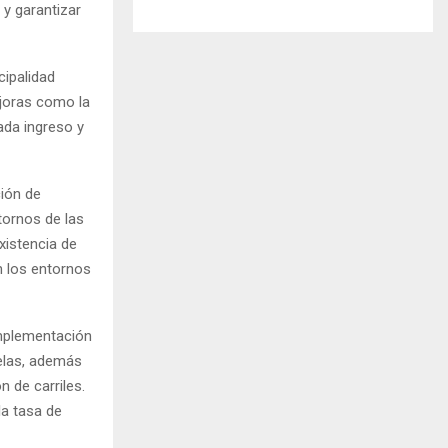
 y garantizar
cipalidad
ejoras como la
ada ingreso y
ión de
tornos de las
xistencia de
n los entornos
implementación
uelas, además
n de carriles.
la tasa de