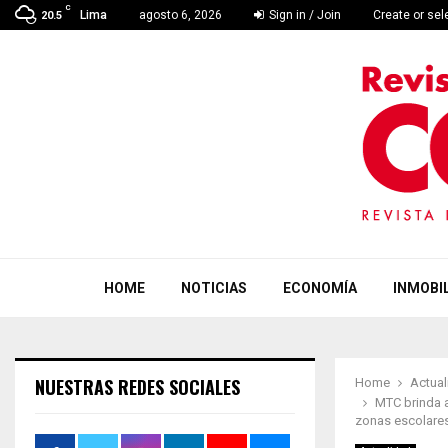
C
Lima
agosto 6, 2026
Sign in / Join
Create or se
20.5
HOME
NOTICIAS
ECONOMÍA
INMOBIL
NUESTRAS REDES SOCIALES
Home
Actual
MTC brinda a
zonas escolare