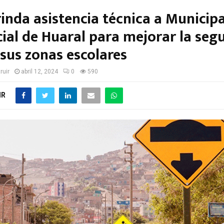
inda asistencia técnica a Municip
cial de Huaral para mejorar la seg
 sus zonas escolares
ruir
abril 12, 2024
0
590
IR