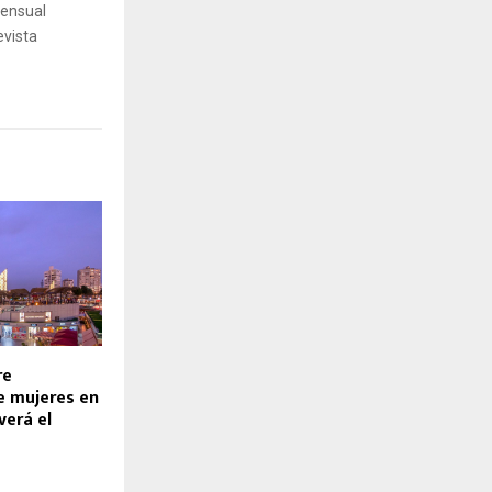
mensual
evista
re
e mujeres en
verá el