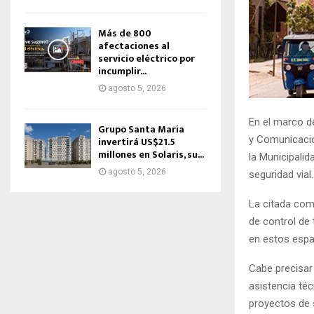
Más de 800
afectaciones al
servicio eléctrico por
incumplir...
agosto 5, 2026
En el marco de
Grupo Santa Maria
y Comunicacion
invertirá US$21.5
millones en Solaris, su...
la Municipali
agosto 5, 2026
seguridad vial.
La citada comu
de control de 
en estos espa
Cabe precisar
asistencia té
proyectos de s