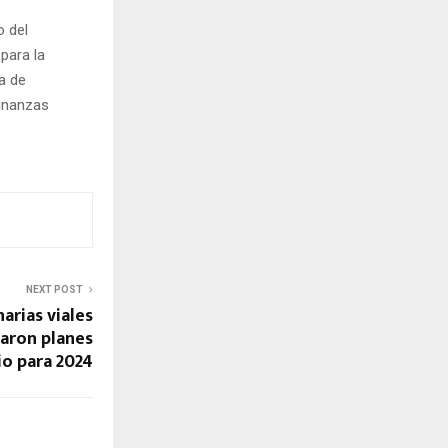
o del
para la
a de
Finanzas
NEXT POST
arias viales
aron planes
o para 2024