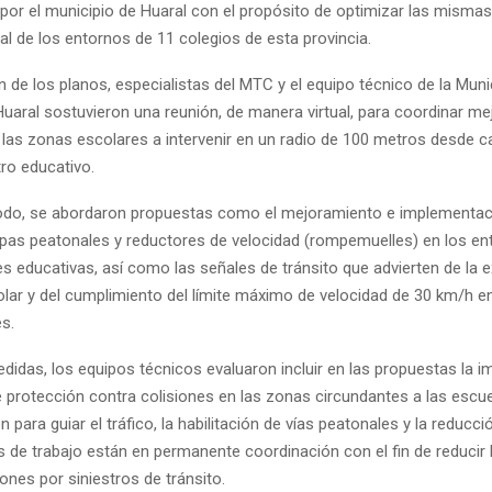
por el municipio de Huaral con el propósito de optimizar las mismas
ial de los entornos de 11 colegios de esta provincia.
ón de los planos, especialistas del MTC y el equipo técnico de la Muni
Huaral sostuvieron una reunión, de manera virtual, para coordinar m
 las zonas escolares a intervenir en un radio de 100 metros desde c
tro educativo.
do, se abordaron propuestas como el mejoramiento e implementac
pas peatonales y reductores de velocidad (rompemuelles) en los en
es educativas, así como las señales de tránsito que advierten de la e
lar y del cumplimiento del límite máximo de velocidad de 30 km/h e
es.
edidas, los equipos técnicos evaluaron incluir en las propuestas la 
e protección contra colisiones en las zonas circundantes a las esc
 para guiar el tráfico, la habilitación de vías peatonales y la reducció
de trabajo están en permanente coordinación con el fin de reducir 
ones por siniestros de tránsito.