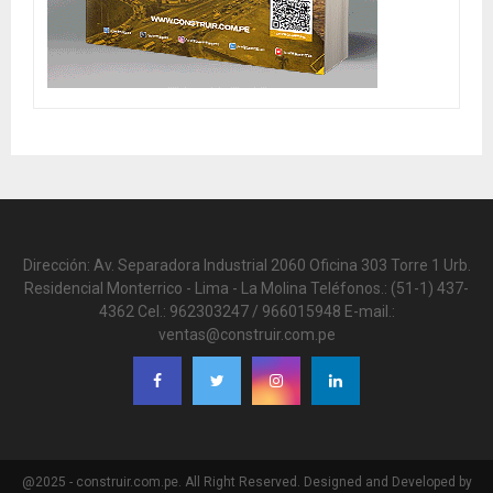
Dirección: Av. Separadora Industrial 2060 Oficina 303 Torre 1 Urb.
Residencial Monterrico - Lima - La Molina Teléfonos.: (51-1) 437-
4362 Cel.: 962303247 / 966015948 E-mail.:
ventas@construir.com.pe
@2025 - construir.com.pe. All Right Reserved. Designed and Developed by