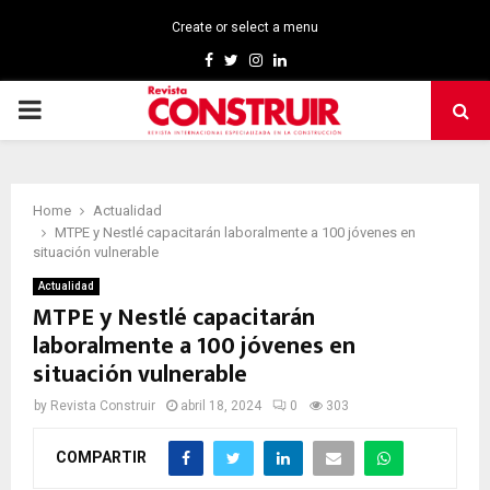
Create or select a menu
Facebook
Twitter
Instagram
Linkedin
PRIMARY
MENU
Home
Actualidad
MTPE y Nestlé capacitarán laboralmente a 100 jóvenes en
situación vulnerable
Actualidad
MTPE y Nestlé capacitarán
laboralmente a 100 jóvenes en
situación vulnerable
by
Revista Construir
abril 18, 2024
0
303
COMPARTIR