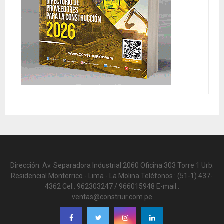
Dirección: Av. Separadora Industrial 2060 Oficina 303 Torre 1 Urb.
Residencial Monterrico - Lima - La Molina Teléfonos.: (51-1) 437-
4362 Cel.: 962303247 / 966015948 E-mail.:
ventas@construir.com.pe