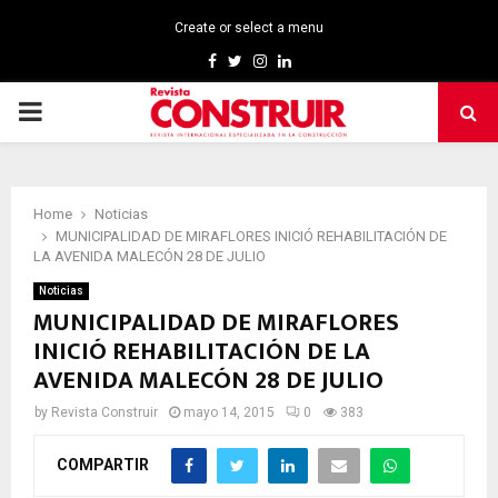
Create or select a menu
Facebook
Twitter
Instagram
Linkedin
PRIMARY
MENU
Home
Noticias
MUNICIPALIDAD DE MIRAFLORES INICIÓ REHABILITACIÓN DE
LA AVENIDA MALECÓN 28 DE JULIO
Noticias
MUNICIPALIDAD DE MIRAFLORES
INICIÓ REHABILITACIÓN DE LA
AVENIDA MALECÓN 28 DE JULIO
by
Revista Construir
mayo 14, 2015
0
383
COMPARTIR