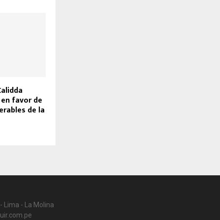
Calidda
 en favor de
erables de la
- Lima - La Molina
uir.com.pe