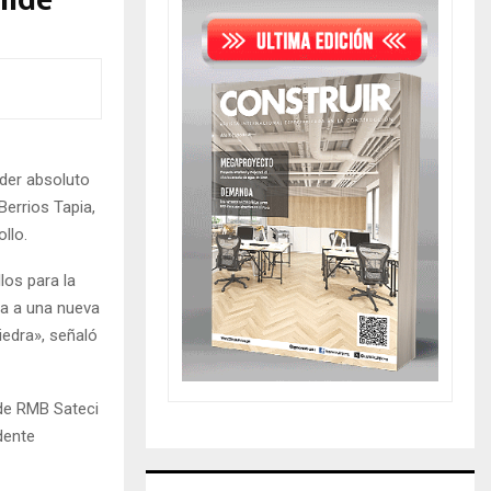
mide
íder absoluto
Berrios Tapia,
llo.
los para la
sa a una nueva
iedra», señaló
de RMB Sateci
dente