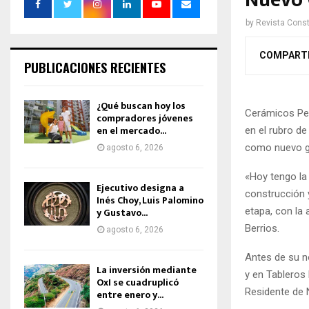
Nuevo 
by
Revista Const
COMPART
PUBLICACIONES RECIENTES
¿Qué buscan hoy los
Cerámicos Per
compradores jóvenes
en el mercado...
en el rubro de
como nuevo ge
agosto 6, 2026
«Hoy tengo la 
Ejecutivo designa a
construcción 
Inés Choy, Luis Palomino
etapa, con la
y Gustavo...
Berrios.
agosto 6, 2026
Antes de su 
La inversión mediante
y en Tableros
OxI se cuadruplicó
Residente de 
entre enero y...