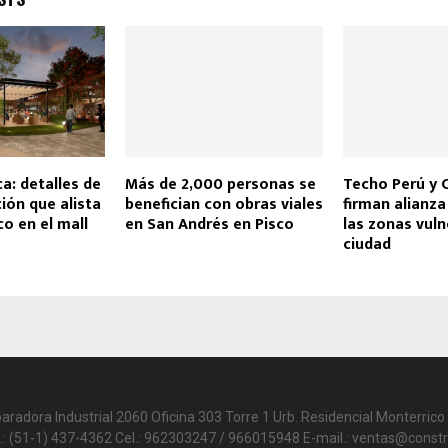
a: detalles de
Más de 2,000 personas se
Techo Perú y 
ión que alista
benefician con obras viales
firman alianza
o en el mall
en San Andrés en Pisco
las zonas vuln
ciudad
paradora Industrial 2060 Oficina 303 Torre 1 Urb. Residencial Monterrico 
.: (51-1) 437-4362 Cel.: 962303247 / 966015948 E-mail.: ventas@constr