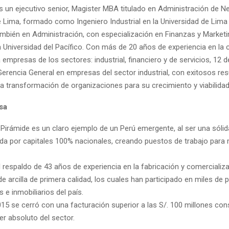
s un ejecutivo senior, Magister MBA titulado en Administración de N
e Lima, formado como Ingeniero Industrial en la Universidad de Lima
mbién en Administración, con especialización en Finanzas y Marketin
la Universidad del Pacífico. Con más de 20 años de experiencia en la
empresas de los sectores: industrial, financiero y de servicios, 12 d
Gerencia General en empresas del sector industrial, con exitosos res
 la transformación de organizaciones para su crecimiento y viabilidad
sa
s Pirámide es un claro ejemplo de un Perú emergente, al ser una sól
ida por capitales 100% nacionales, creando puestos de trabajo para
l respaldo de 43 años de experiencia en la fabricación y comercializ
 de arcilla de primera calidad, los cuales han participado en miles de
s e inmobiliarios del país.
015 se cerró con una facturación superior a las S/. 100 millones co
er absoluto del sector.