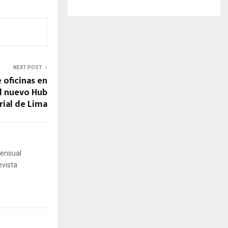
NEXT POST
 oficinas en
el nuevo Hub
ial de Lima
mensual
evista