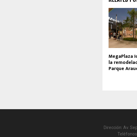
MegaPlaza Ic
la remodelac
Parque Arauc
Dirección: Av. Se
Teléfonos