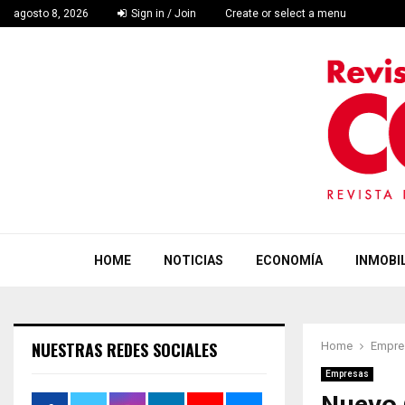
agosto 8, 2026
Sign in / Join
Create or select a menu
HOME
NOTICIAS
ECONOMÍA
INMOBIL
NUESTRAS REDES SOCIALES
Home
Empre
Empresas