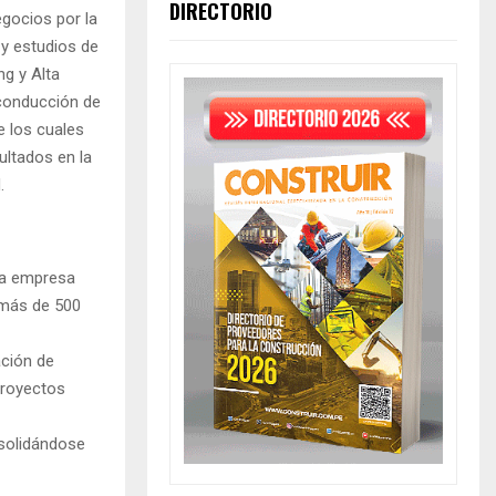
DIRECTORIO
egocios por la
 y estudios de
g y Alta
 conducción de
e los cuales
ultados en la
.
ida empresa
 más de 500
ación de
 proyectos
nsolidándose