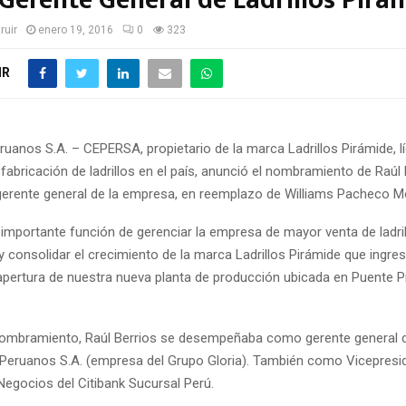
Gerente General de Ladrillos Pirá
ruir
enero 19, 2016
0
323
IR
uanos S.A. – CEPERSA, propietario de la marca Ladrillos Pirámide, l
 fabricación de ladrillos en el país, anunció el nombramiento de Raúl 
rente general de la empresa, en reemplazo de Williams Pacheco Mo
importante función de gerenciar la empresa de mayor venta de ladril
y consolidar el crecimiento de la marca Ladrillos Pirámide que ingre
 apertura de nuestra nueva planta de producción ubicada en Puente P
nombramiento, Raúl Berrios se desempeñaba como gerente general 
 Peruanos S.A. (empresa del Grupo Gloria). También como Vicepresi
Negocios del Citibank Sucursal Perú.