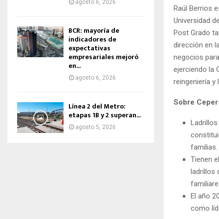
agosto 6, 2026
Raúl Berrios e
Universidad d
BCR: mayoría de
Post Grado ta
indicadores de
dirección en 
expectativas
empresariales mejoró
negocios para 
en...
ejerciendo la 
agosto 6, 2026
reingeniería y
Sobre Ceper
Línea 2 del Metro:
etapas 1B y 2 superan...
Ladrillo
agosto 5, 2026
constitu
familias.
Tienen e
ladrillos
familiare
El año 2
como líd