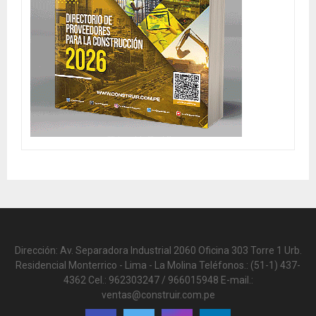
Dirección: Av. Separadora Industrial 2060 Oficina 303 Torre 1 Urb.
Residencial Monterrico - Lima - La Molina Teléfonos.: (51-1) 437-
4362 Cel.: 962303247 / 966015948 E-mail.:
ventas@construir.com.pe