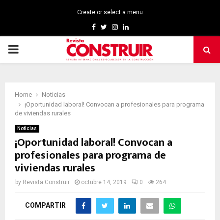
Create or select a menu
Facebook
Twitter
Instagram
Linkedin
PRIMARY
MENU
Home
Noticias
¡Oportunidad laboral! Convocan a profesionales para programa
de viviendas rurales
Noticias
¡Oportunidad laboral! Convocan a
profesionales para programa de
viviendas rurales
by
Revista Construir
octubre 14, 2019
0
264
COMPARTIR