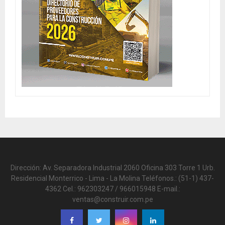
Dirección: Av. Separadora Industrial 2060 Oficina 303 Torre 1 Urb.
Residencial Monterrico - Lima - La Molina Teléfonos.: (51-1) 437-
4362 Cel.: 962303247 / 966015948 E-mail.:
ventas@construir.com.pe