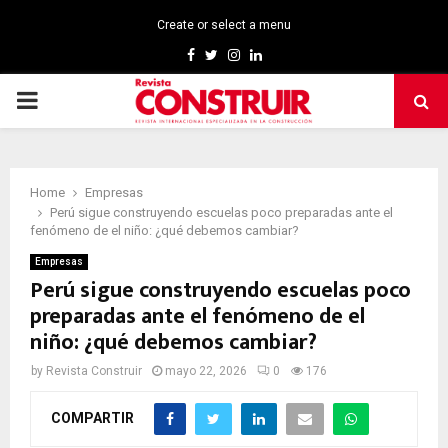
Create or select a menu
Facebook
Twitter
Instagram
Linkedin
PRIMARY
MENU
Home
Empresas
Perú sigue construyendo escuelas poco preparadas ante el
fenómeno de el niño: ¿qué debemos cambiar?
Empresas
Perú sigue construyendo escuelas poco
preparadas ante el fenómeno de el
niño: ¿qué debemos cambiar?
by
Revista Construir
mayo 22, 2026
0
176
COMPARTIR