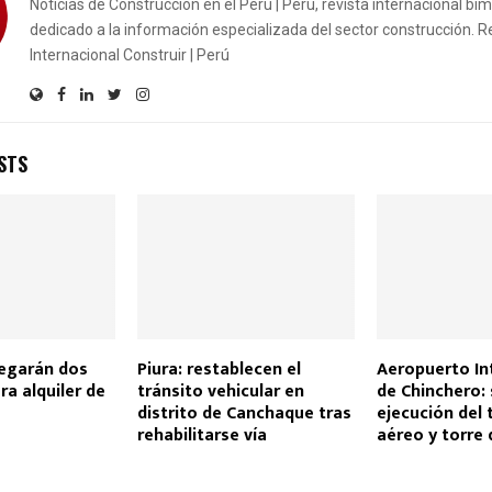
Noticias de Construcción en el Perú | Perú, revista internacional bi
dedicado a la información especializada del sector construcción. R
Internacional Construir | Perú
STS
regarán dos
Piura: restablecen el
Aeropuerto In
ra alquiler de
tránsito vehicular en
de Chinchero: 
distrito de Canchaque tras
ejecución del 
rehabilitarse vía
aéreo y torre 