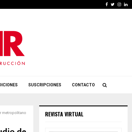
Facebook
Twitter
Insta
Li
DICIONES
SUSCRIPCIONES
CONTACTO
REVISTA VIRTUAL
or metropolitano