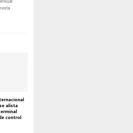
mensual
evista
ternacional
se alista
terminal
de control