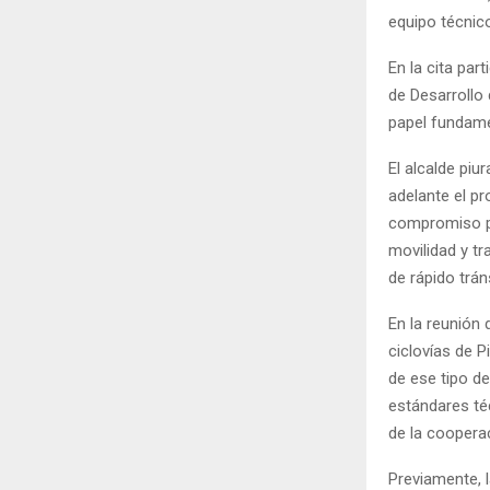
equipo técnico
En la cita pa
de Desarrollo
papel fundame
El alcalde piu
adelante el p
compromiso pa
movilidad y t
de rápido trán
En la reunión 
ciclovías de P
de ese tipo de
estándares té
de la cooperac
Previamente, 