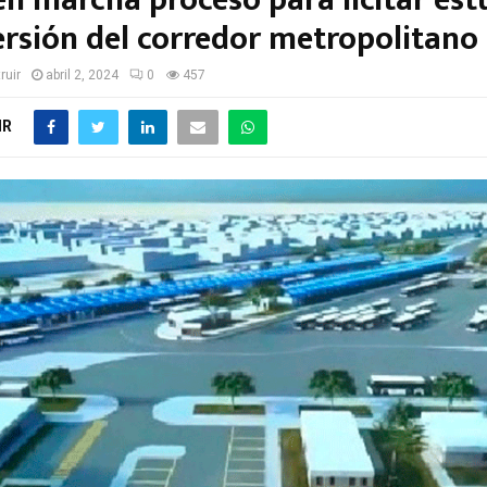
en marcha proceso para licitar est
ersión del corredor metropolitano
ruir
abril 2, 2024
0
457
IR