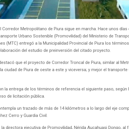
el Corredor Metropolitano de Piura sigue en marcha. Hace unos días
ransporte Urbano Sostenible (Promovilidad) del Ministerio de Transp
s (MTC) entregó a la Municipalidad Provincial de Piura los términos
a elaboración del estudio de preinversión del citado proyecto.
estacó que el proyecto de Corredor Troncal de Piura, similar al Met
la ciudad de Piura de oeste a este y viceversa; y mejor el transporte
n la entrega de los términos de referencia el siguiente paso, según 
eso de licitación pública.
ontempla un trazado de más de 14 kilómetros a lo largo del eje com
ez Cerro y Guardia Civil.
la directora ejecutiva de Promovilidad, Nérida Aucahuasi Dongo, al 