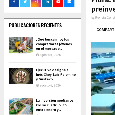
Piura: 
preinv
by
Revista Const
PUBLICACIONES RECIENTES
COMPART
¿Qué buscan hoy los
compradores jóvenes
en el mercado...
agosto 6, 2026
Ejecutivo designa a
Inés Choy, Luis Palomino
y Gustavo...
agosto 6, 2026
La inversión mediante
OxI se cuadruplicó
entre enero y...