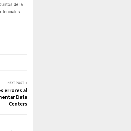
 puntos de la
potenciales
NEXT POST
s errores al
mentar Data
Centers