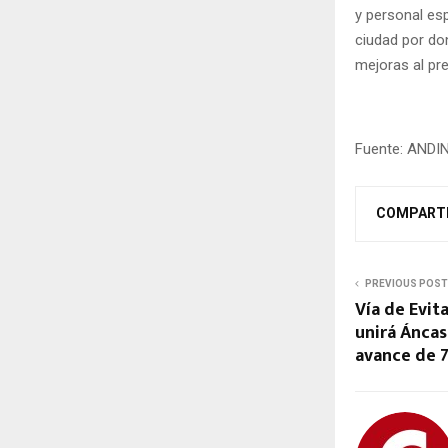
y personal esp
ciudad por don
mejoras al pr
Fuente: ANDI
COMPART
PREVIOUS POST
Vía de Evi
unirá Áncas
avance de 