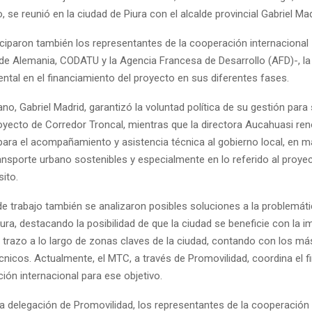
, se reunió en la ciudad de Piura con el alcalde provincial Gabriel Mad
rticiparon también los representantes de la cooperación internaciona
 de Alemania, CODATU y la Agencia Francesa de Desarrollo (AFD)-, la 
ntal en el financiamiento del proyecto en sus diferentes fases.
rano, Gabriel Madrid, garantizó la voluntad política de su gestión para
royecto de Corredor Troncal, mientras que la directora Aucahuasi ren
ra el acompañamiento y asistencia técnica al gobierno local, en m
ransporte urbano sostenibles y especialmente en lo referido al proye
sito.
de trabajo también se analizaron posibles soluciones a la problemáti
iura, destacando la posibilidad de que la ciudad se beneficie con la
 trazo a lo largo de zonas claves de la ciudad, contando con los má
cnicos. Actualmente, el MTC, a través de Promovilidad, coordina el 
ión internacional para ese objetivo.
la delegación de Promovilidad, los representantes de la cooperación 