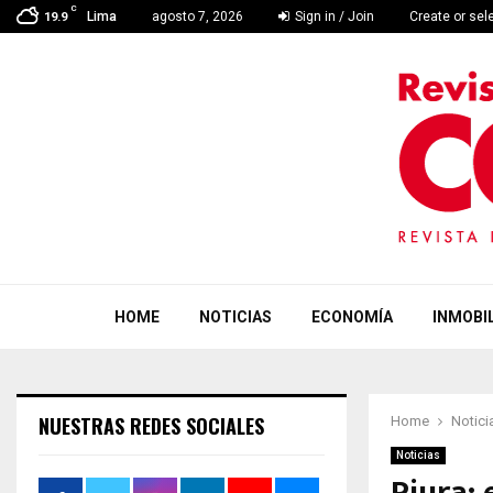
C
Lima
agosto 7, 2026
Sign in / Join
Create or sel
19.9
HOME
NOTICIAS
ECONOMÍA
INMOBIL
NUESTRAS REDES SOCIALES
Home
Notici
Noticias