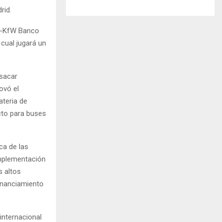
rid.
l -KfW Banco
cual jugará un
 sacar
ovó el
ateria de
cto para buses
ca de las
 implementación
s altos
financiamiento
internacional