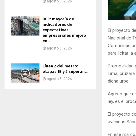
agosto 6, 2026
BCR: mayoría de
indicadores de
expectativas
El proyecto d
empresariales mejoró
Nacional de T
en...
Comunicacione
agosto 6, 2026
para licitar l
Línea 2 del Metro:
Promovilidad d
etapas 1B y 2 superan...
Lima, cruzará 
agosto 5, 2026
dicha urbe.
Agregó que co
ley, es el proc
El proyecto c
avenidas Sánch
En ese marco, 