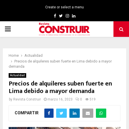
Create or select a menu
Facebook
Twitter
Instagram
Linkedin
PRIMARY
MENU
Home
Actualidad
Precios de alquileres suben fuerte en Lima debido a mayor
demanda
Actualidad
Precios de alquileres suben fuerte en
Lima debido a mayor demanda
by
Revista Construir
marzo 16, 2023
0
519
COMPARTIR