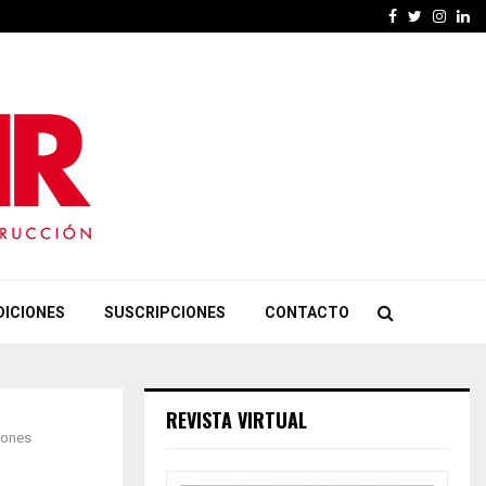
Facebook
Twitter
Insta
Li
DICIONES
SUSCRIPCIONES
CONTACTO
REVISTA VIRTUAL
iones