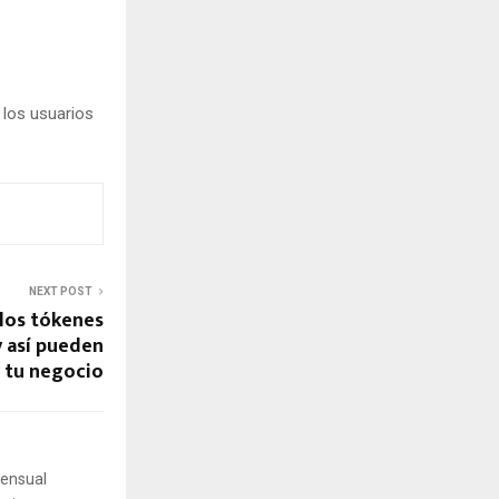
 los usuarios
NEXT POST
 los tókenes
y así pueden
 tu negocio
mensual