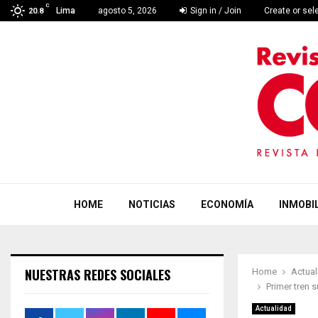
C
Lima
agosto 5, 2026
Sign in / Join
Create or sel
20.8
HOME
NOTICIAS
ECONOMÍA
INMOBIL
NUESTRAS REDES SOCIALES
Home
Actual
Primer tren 
Actualidad