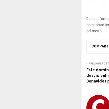
De esta forma
comportamient
del metro.
COMPART
PREVIOUS POST
Este doming
desvío vehic
Benavides p