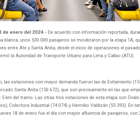
3 de enero del 2024.-
De acuerdo con información reportada, duran
 blanca, unos 530 000 pasajeros se movilizaron por la etapa 1A, qu
es entre Ate y Santa Anita, desde el inicio de operaciones el pasad
formó la Autoridad de Transporte Urbano para Lima y Callao (ATU).
o, las estaciones con mayor demanda fueron las de Evitamiento (15
ercado Santa Anita (150 672), que son precisamente en las que emp
de 5 km del tramo. Las otras tres estaciones de esta etapa son Óvalo
os), Colectora Industrial (74 074) y Hermilio Valdizán (55 393). En tan
ueves 18 de enero fue el día con mayor afluencia de pasajeros, con