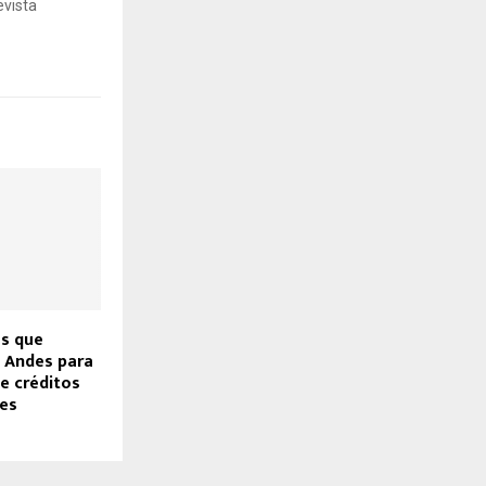
evista
es que
 Andes para
e créditos
les