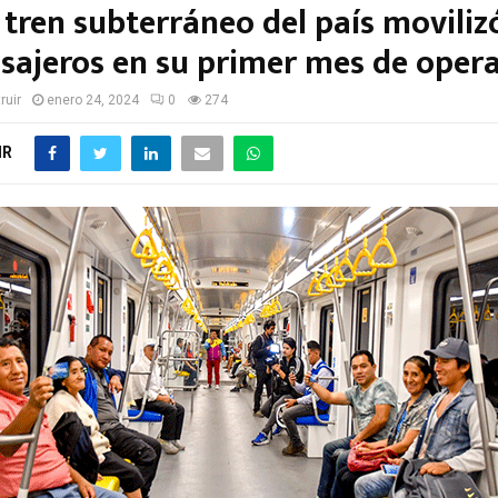
 tren subterráneo del país moviliz
sajeros en su primer mes de oper
ruir
enero 24, 2024
0
274
IR