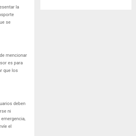
esentar la
nsporte
que se
uede mencionar
nsor es para
r que los
suarios deben
rse ni
e emergencia,
víe el