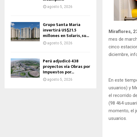
agosto 5, 2026
Grupo Santa Maria
invertirá US$21.5
Miraflores, 2
millones en Solaris, su...
mes de marcha
agosto 5, 2026
cinco estacion
diciembre, in
Perú adjudicó 438
proyectos vía Obras por
Impuestos por...
En este tiemp
agosto 5, 2026
usuarios) y M
el recorrido 
(98 464 usuari
momento, el j
usuarios.