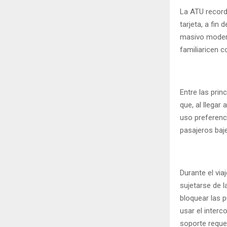
La ATU record
tarjeta, a fin
masivo modern
familiaricen c
Entre las prin
que, al llegar
uso preferenci
pasajeros baje
Durante el via
sujetarse de 
bloquear las 
usar el inter
soporte reque