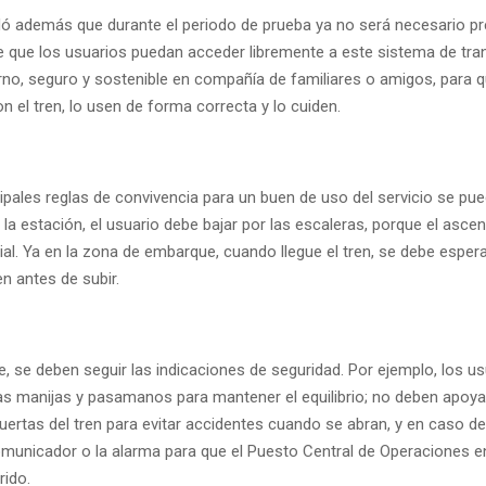
ó además que durante el periodo de prueba ya no será necesario pr
 de que los usuarios puedan acceder libremente a este sistema de tra
o, seguro y sostenible en compañía de familiares o amigos, para 
on el tren, lo usen de forma correcta y lo cuiden.
cipales reglas de convivencia para un buen de uso del servicio se p
 a la estación, el usuario debe bajar por las escaleras, porque el asce
al. Ya en la zona de embarque, cuando llegue el tren, se debe espera
n antes de subir.
je, se deben seguir las indicaciones de seguridad. Por ejemplo, los u
las manijas y pasamanos para mantener el equilibrio; no deben apoya
puertas del tren para evitar accidentes cuando se abran, y en caso d
comunicador o la alarma para que el Puesto Central de Operaciones en
rido.