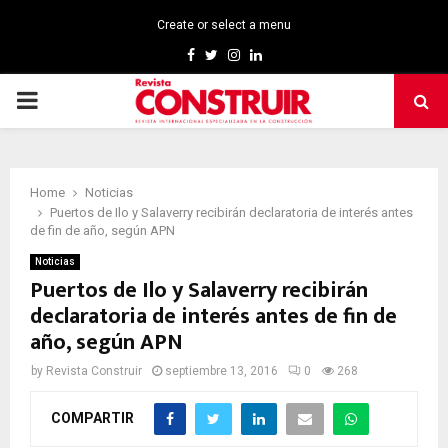
Create or select a menu
Facebook
Twitter
Instagram
Linkedin
PRIMARY
MENU
Home
Noticias
Puertos de Ilo y Salaverry recibirán declaratoria de interés antes
de fin de año, según APN
Noticias
Puertos de Ilo y Salaverry recibirán
declaratoria de interés antes de fin de
año, según APN
by
Revista Construir
septiembre 13, 2016
0
268
COMPARTIR