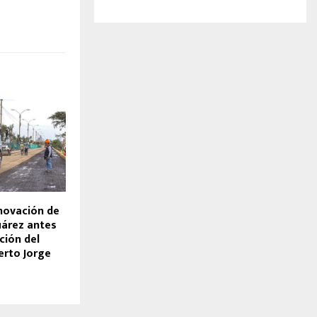
novación de
uárez antes
ción del
rto Jorge