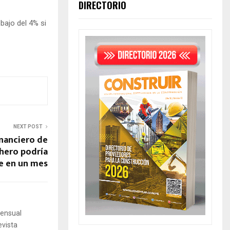
DIRECTORIO
bajo del 4% si
NEXT POST
inanciero de
hero podría
se en un mes
mensual
evista