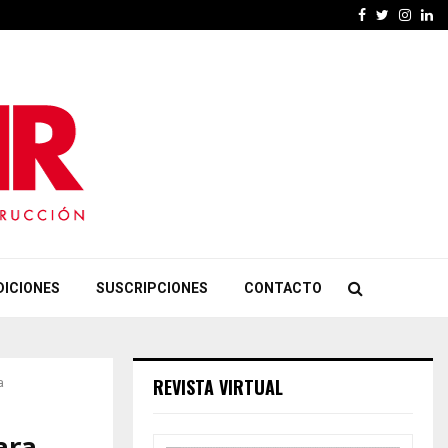
Facebook
Twitter
Insta
Li
DICIONES
SUSCRIPCIONES
CONTACTO
REVISTA VIRTUAL
a