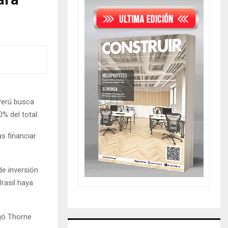
ara
Perú busca
% del total.
s financiar
e inversión
rasil haya
egó Thorne