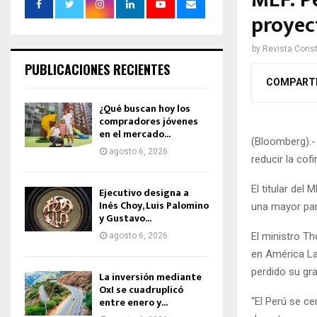
MEF: P
proyec
by
Revista Const
PUBLICACIONES RECIENTES
COMPART
¿Qué buscan hoy los
compradores jóvenes
en el mercado...
(Bloomberg).-
agosto 6, 2026
reducir la cof
El titular del
Ejecutivo designa a
Inés Choy, Luis Palomino
una mayor par
y Gustavo...
El ministro T
agosto 6, 2026
en América La
perdido su gra
La inversión mediante
OxI se cuadruplicó
entre enero y...
“El Perú se c