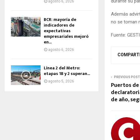
durante su pa
agosto 6, 2026
Además advirt
BCR: mayoría de
no se toman 
indicadores de
expectativas
Fuente: GEST
empresariales mejoró
en...
agosto 6, 2026
COMPART
Línea 2 del Metro:
etapas 1B y 2 superan...
PREVIOUS POST
agosto 5, 2026
Puertos de 
declaratori
de año, se