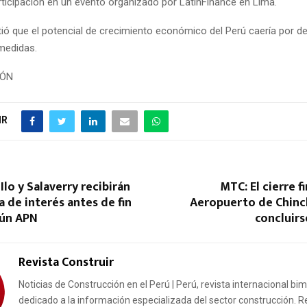
rticipación en un evento organizado por LatinFinance en Lima.
ió que el potencial de crecimiento económico del Perú caería por de
medidas.
IÓN
IR
Ilo y Salaverry recibirán
MTC: El cierre f
a de interés antes de fin
Aeropuerto de Chinc
gún APN
concluir
Revista Construir
Noticias de Construcción en el Perú | Perú, revista internacional bi
dedicado a la información especializada del sector construcción. R