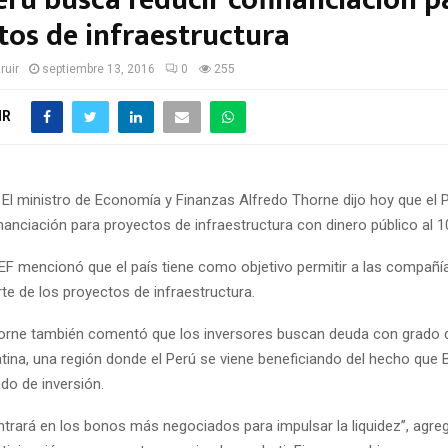
erú busca reducir cofinanciación p
tos de infraestructura
ruir
septiembre 13, 2016
0
255
IR
 El ministro de Economía y Finanzas Alfredo Thorne dijo hoy que el 
inanciación para proyectos de infraestructura con dinero público al 10
 MEF mencionó que el país tiene como objetivo permitir a las compañía
te de los proyectos de infraestructura.
horne también comentó que los inversores buscan deuda con grado d
tina, una región donde el Perú se viene beneficiando del hecho que B
do de inversión.
entrará en los bonos más negociados para impulsar la liquidez”, agr