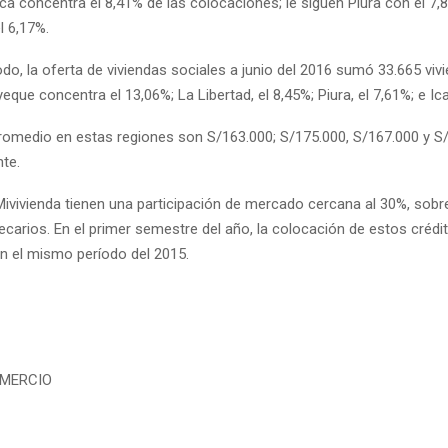
Ica concentra el 8,41% de las colocaciones; le siguen Piura con el 7,
l 6,17%.
o, la oferta de viviendas sociales a junio del 2016 sumó 33.665 viv
que concentra el 13,06%; La Libertad, el 8,45%; Piura, el 7,61%; e Ica
romedio en estas regiones son S/163.000; S/175.000, S/167.000 y S
te.
ivivienda tienen una participación de mercado cercana al 30%, sobre
ecarios. En el primer semestre del año, la colocación de estos crédi
on el mismo período del 2015.
OMERCIO