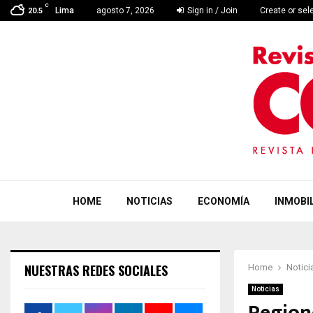
C
Lima
agosto 7, 2026
Sign in / Join
Create or sel
20.5
HOME
NOTICIAS
ECONOMÍA
INMOBIL
NUESTRAS REDES SOCIALES
Home
Notici
Noticias