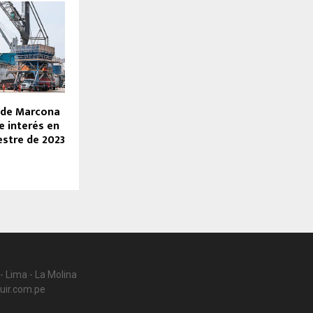
 de Marcona
e interés en
estre de 2023
- Lima - La Molina
uir.com.pe