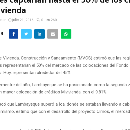
es captarían hasta el 50% de los c
ivienda
ruir
julio 21, 2016
0
260
IR
 de Vivienda, Construcción y Saneamiento (MVCS) estimó que las reg
aís representarían el 50% del mercado de las colocaciones del Fondo
o. Hoy, representan alrededor del 45%.
semestre del año, Lambayeque se ha posicionado como la segunda 
n mayor colocación de créditos Mivivienda, con el 9,81%.
acó que Lambayeque superó a Ica, donde se estaban llevando a ca
imismo, estimó que con el desarrollo del proyecto Olmos, el mercad