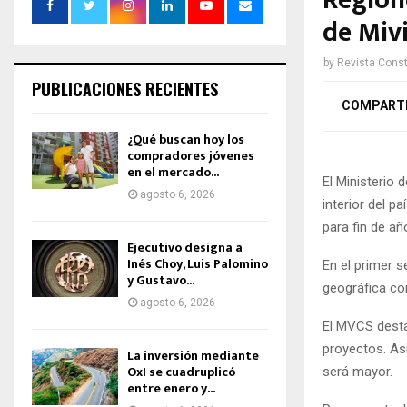
Region
de Miv
by
Revista Const
PUBLICACIONES RECIENTES
COMPART
¿Qué buscan hoy los
compradores jóvenes
en el mercado...
El Ministerio
agosto 6, 2026
interior del p
para fin de añ
Ejecutivo designa a
Inés Choy, Luis Palomino
En el primer 
y Gustavo...
geográfica co
agosto 6, 2026
El MVCS dest
proyectos. As
La inversión mediante
OxI se cuadruplicó
será mayor.
entre enero y...