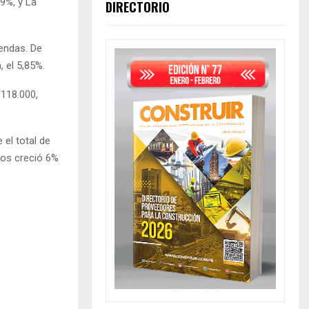
89%, y La
DIRECTORIO
iendas. De
, el 5,85%.
/118.000,
 el total de
tos creció 6%