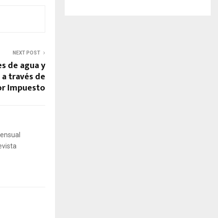
NEXT POST
s de agua y
 a través de
or Impuesto
mensual
evista