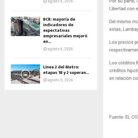
Por su parte, 
agosto 6, 2026
Libertad con e
BCR: mayoría de
Del mismo mod
indicadores de
estas, Lambaye
expectativas
empresariales mejoró
en...
Los precios p
agosto 6, 2026
respectivamen
Los créditos M
Línea 2 del Metro:
créditos hipot
etapas 1B y 2 superan...
en relación c
agosto 5, 2026
Fuente: EL C