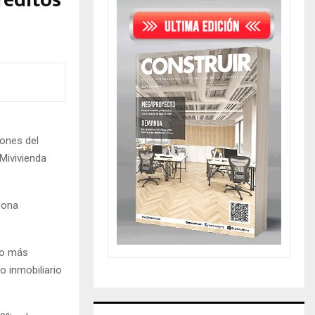
réditos
iones del
 Mivivienda
zona
bo más
o inmobiliario