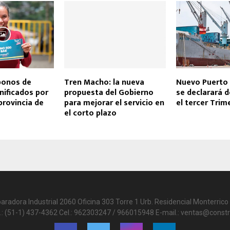
bonos de
Tren Macho: la nueva
Nuevo Puerto
nificados por
propuesta del Gobierno
se declarará d
 provincia de
para mejorar el servicio en
el tercer Trim
el corto plazo
paradora Industrial 2060 Oficina 303 Torre 1 Urb. Residencial Monterrico 
.: (51-1) 437-4362 Cel.: 962303247 / 966015948 E-mail.: ventas@constr