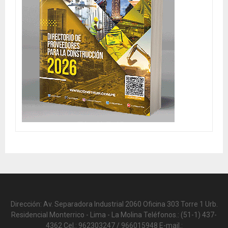
Dirección: Av. Separadora Industrial 2060 Oficina 303 Torre 1 Urb.
Residencial Monterrico - Lima - La Molina Teléfonos.: (51-1) 437-
4362 Cel.: 962303247 / 966015948 E-mail.: