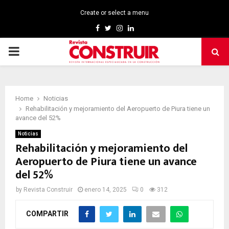
Create or select a menu
Facebook
Twitter
Instagram
Linkedin
PRIMARY
MENU
Home
Noticias
Rehabilitación y mejoramiento del Aeropuerto de Piura tiene un
avance del 52%
Noticias
Rehabilitación y mejoramiento del
Aeropuerto de Piura tiene un avance
del 52%
by
Revista Construir
enero 14, 2025
0
312
COMPARTIR