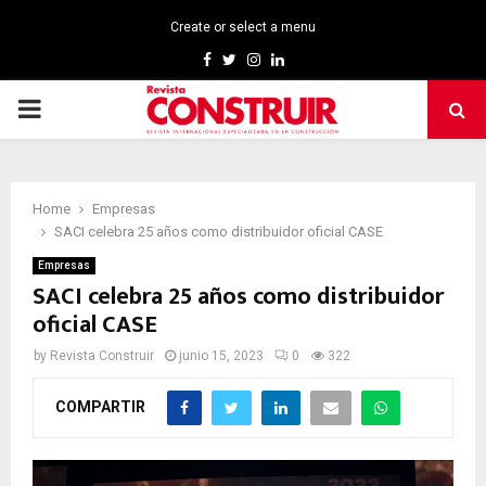
Create or select a menu
Facebook
Twitter
Instagram
Linkedin
PRIMARY
MENU
Home
Empresas
SACI celebra 25 años como distribuidor oficial CASE
Empresas
SACI celebra 25 años como distribuidor
oficial CASE
by
Revista Construir
junio 15, 2023
0
322
COMPARTIR