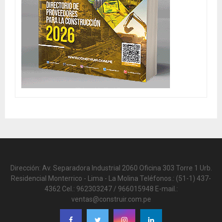
Dirección: Av. Separadora Industrial 2060 Oficina 303 Torre 1 Urb.
Residencial Monterrico - Lima - La Molina Teléfonos.: (51-1) 437-
4362 Cel.: 962303247 / 966015948 E-mail.:
ventas@construir.com.pe