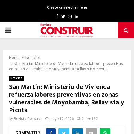
Create or select a menu
Facebook
Twitter
Instagram
Linkedin
PRIMARY
MENU
Home
Noticias
San Martín: Ministerio de Vivienda refuerza labores preventivas
en zonas vulnerables de Moyobamba, Bellavista y Picota
Noticias
San Martín: Ministerio de Vivienda
refuerza labores preventivas en zonas
vulnerables de Moyobamba, Bellavista y
Picota
by
Revista Construir
mayo 12, 2026
0
132
COMPARTIR