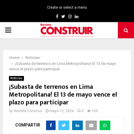
Create or select a menu
Facebook
Twitter
Instagram
Linkedin
PRIMARY
MENU
Home
Noticias
¡Subasta de terrenos en Lima Metropolitana! El 13 de mayo
vence el plazo para participar
Noticias
¡Subasta de terrenos en Lima
Metropolitana! El 13 de mayo vence el
plazo para participar
by
Revista Construir
mayo 12, 2026
0
109
COMPARTIR