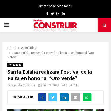
Create or select a menu
Facebook
Twitter
Instagram
Linkedin
PRIMARY
MENU
Home
Actualidad
Santa Eulalia realizará Festival de la Palta en honor al “Oro
Verde”
Actualidad
Santa Eulalia realizará Festival de la
Palta en honor al “Oro Verde”
by
Revista Construir
abril 13, 2023
0
616
COMPARTIR