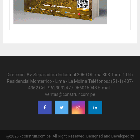
Dirección: Av. Separadora Industrial 2060 Oficina 303 Torre 1 Urb.
Residencial Monterrico - Lima - La Molina Teléfonos.: (51-1) 437-
4362 Cel.: 962303247 / 966015948 E-mail.:
ventas@construir.com.pe
@2025 - construir.com.pe. All Right Reserved. Designed and Developed by