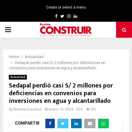
Create or select a menu
Facebook
Twitter
Instagram
Linkedin
PRIMARY
MENU
Home
Actualidad
Sedapal perdió casi S/ 2 millones por deficiencias en
convenios para inversiones en agua y alcantarillado
Actualidad
Sedapal perdió casi S/ 2 millones por
deficiencias en convenios para
inversiones en agua y alcantarillado
by
Revista Construir
enero 19, 2024
0
331
COMPARTIR