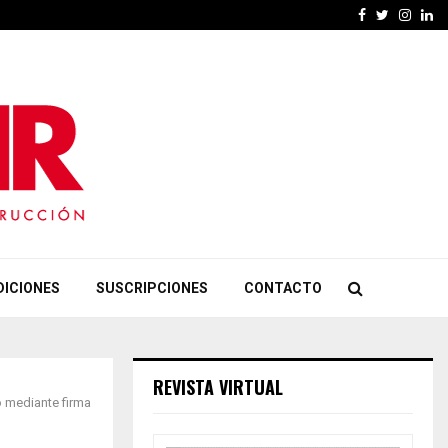
Facebook
Twitter
Insta
Li
DICIONES
SUSCRIPCIONES
CONTACTO
REVISTA VIRTUAL
o mediante firma