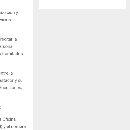
nización y
vicios
editar la
persona
s tramitados
ntre la
estador y su
 Sucesiones,
:
a Oficina
I) y el nombre