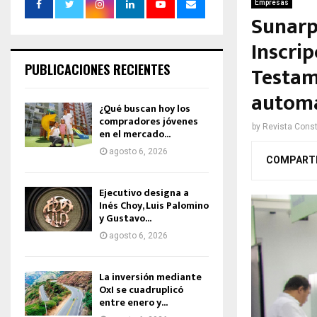
Empresas
Sunarp
Inscrip
PUBLICACIONES RECIENTES
Testam
autom
¿Qué buscan hoy los
compradores jóvenes
by
Revista Const
en el mercado...
agosto 6, 2026
COMPART
Ejecutivo designa a
Inés Choy, Luis Palomino
y Gustavo...
agosto 6, 2026
La inversión mediante
OxI se cuadruplicó
entre enero y...