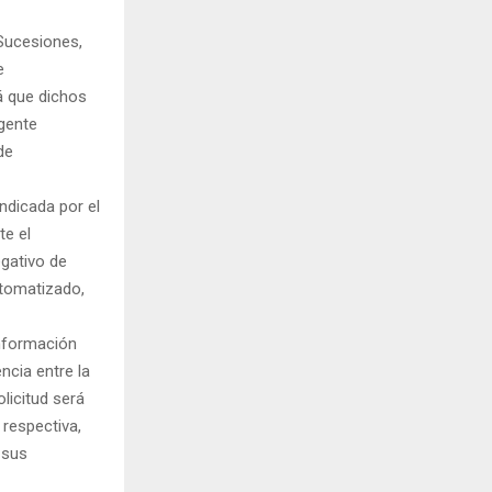
 Sucesiones,
e
rá que dichos
agente
de
ndicada por el
te el
egativo de
utomatizado,
información
ncia entre la
licitud será
 respectiva,
 sus