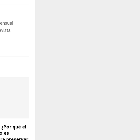
mensual
evista
 ¿Por qué el
o es
ra preservar