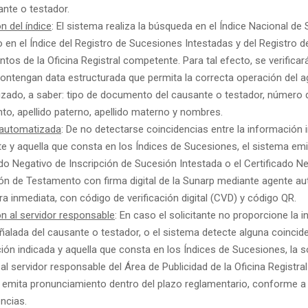
ante o testador.
n del índice
: El sistema realiza la búsqueda en el Índice Nacional de
 en el Índice del Registro de Sucesiones Intestadas y del Registro d
tos de la Oficina Registral competente. Para tal efecto, se verifica
contengan data estructurada que permita la correcta operación del 
zado, a saber: tipo de documento del causante o testador, número 
o, apellido paterno, apellido materno y nombres.
 automatizada
: De no detectarse coincidencias entre la información i
nte y aquella que consta en los Índices de Sucesiones, el sistema emi
ado Negativo de Inscripción de Sucesión Intestada o el Certificado N
ión de Testamento con firma digital de la Sunarp mediante agente a
a inmediata, con código de verificación digital (CVD) y código QR.
ón al servidor responsable
: En caso el solicitante no proporcione la 
ñalada del causante o testador, o el sistema detecte alguna coincide
ión indicada y aquella que consta en los Índices de Sucesiones, la so
al servidor responsable del Área de Publicidad de la Oficina Registral
 emita pronunciamiento dentro del plazo reglamentario, conforme a
ncias.