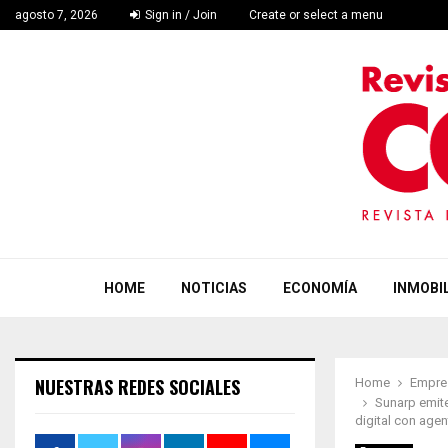
agosto 7, 2026
Sign in / Join
Create or select a menu
HOME
NOTICIAS
ECONOMÍA
INMOBIL
NUESTRAS REDES SOCIALES
Home
Empre
Sunarp emite
digital con age