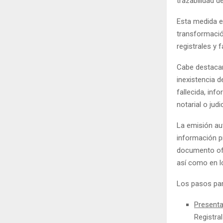
trazabilidad 
Esta medida e
transformación
registrales y 
Cabe destacar
inexistencia 
fallecida, in
notarial o judi
La emisión au
información p
documento ofi
así como en l
Los pasos par
Presenta
Registra