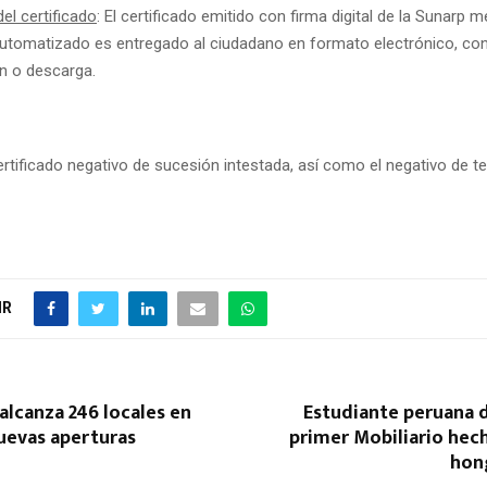
el certificado
: El certificado emitido con firma digital de la Sunarp 
utomatizado es entregado al ciudadano en formato electrónico, co
n o descarga.
certificado negativo de sucesión intestada, así como el negativo de 
IR
alcanza 246 locales en
Estudiante peruana d
uevas aperturas
primer Mobiliario hec
hong