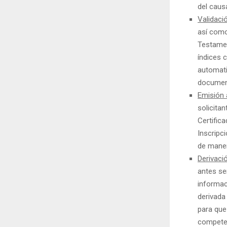
del caus
Validació
así como
Testamen
índices 
automati
document
Emisión
solicita
Certific
Inscripc
de maner
Derivaci
antes se
informac
derivada 
para que
compete