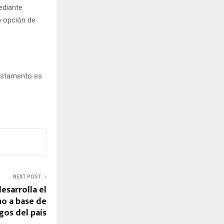
mediante
n opción de
testamento es
NEXT POST
esarrolla el
ho a base de
os del país