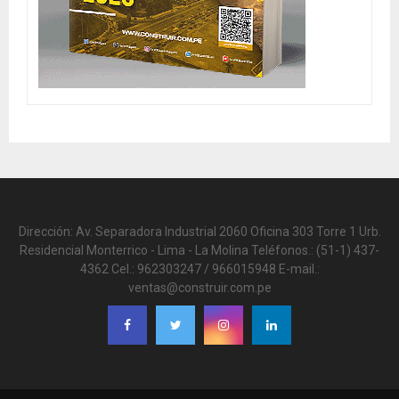
Dirección: Av. Separadora Industrial 2060 Oficina 303 Torre 1 Urb.
Residencial Monterrico - Lima - La Molina Teléfonos.: (51-1) 437-
4362 Cel.: 962303247 / 966015948 E-mail.:
ventas@construir.com.pe