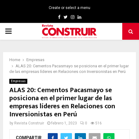
Create or select a menu
Facebook
Twitter
Instagram
Linkedin
PRIMARY
MENU
Home
Empresas
ALAS 20: Cementos Pacasmayo se posiciona en el primer lugar
de las empresas líderes en Relaciones con Inversionistas en Perú
Empresas
ALAS 20: Cementos Pacasmayo se
posiciona en el primer lugar de las
empresas líderes en Relaciones con
Inversionistas en Perú
by
Revista Construir
febrero 1, 2023
0
516
COMPARTIR