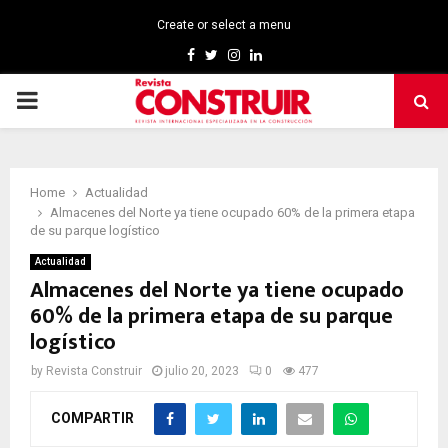
Create or select a menu
Facebook
Twitter
Instagram
Linkedin
PRIMARY
MENU
Home
Actualidad
Almacenes del Norte ya tiene ocupado 60% de la primera etapa
de su parque logístico
Actualidad
Almacenes del Norte ya tiene ocupado
60% de la primera etapa de su parque
logístico
by
Revista Construir
julio 20, 2023
0
477
COMPARTIR