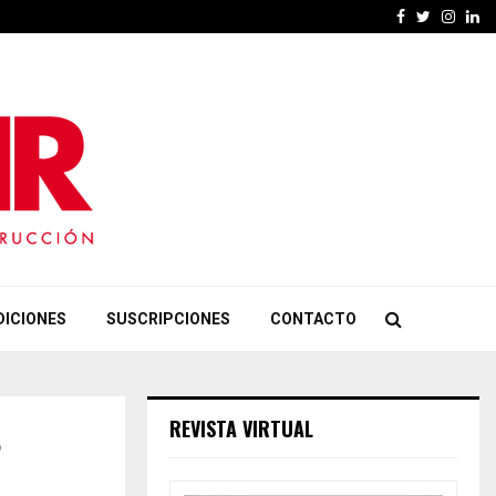
Facebook
Twitter
Insta
Li
DICIONES
SUSCRIPCIONES
CONTACTO
REVISTA VIRTUAL
o