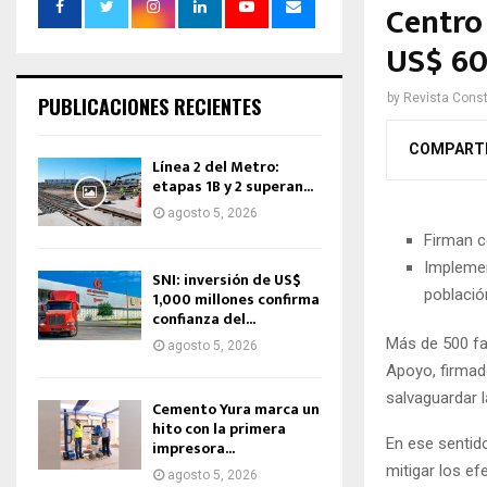
Centro
US$ 60
by
Revista Const
PUBLICACIONES RECIENTES
COMPART
Línea 2 del Metro:
etapas 1B y 2 superan...
agosto 5, 2026
Firman c
Implemen
SNI: inversión de US$
població
1,000 millones confirma
confianza del...
Más de 500 fa
agosto 5, 2026
Apoyo, firmado
salvaguardar l
Cemento Yura marca un
hito con la primera
En ese sentid
impresora...
mitigar los ef
agosto 5, 2026