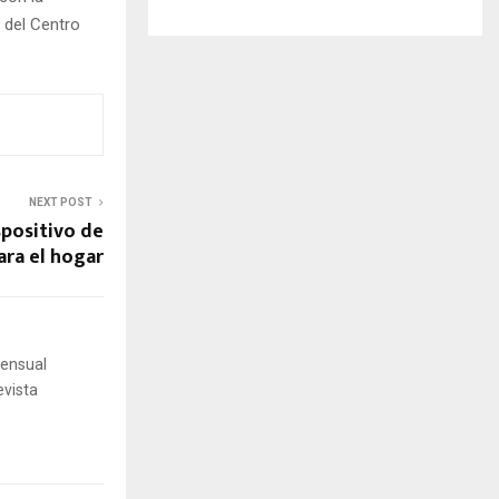
 del Centro
NEXT POST
spositivo de
ara el hogar
mensual
evista