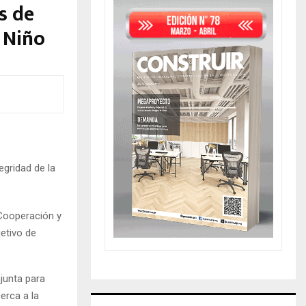
s de
 Niño
gridad de la
 Cooperación y
jetivo de
junta para
erca a la