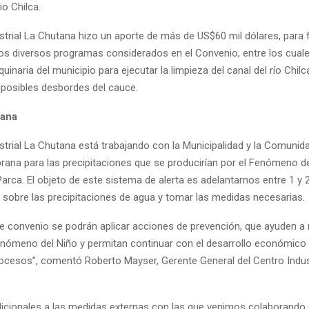
io Chilca.
strial La Chutana hizo un aporte de más de US$60 mil dólares, para f
los diversos programas considerados en el Convenio, entre los cuales
uinaria del municipio para ejecutar la limpieza del canal del río Chilc
 posibles desbordes del cauce.
rana
strial La Chutana está trabajando con la Municipalidad y la Comunid
rana para las precipitaciones que se producirían por el Fenómeno de
rca. El objeto de este sistema de alerta es adelantarnos entre 1 y 2
sobre las precipitaciones de agua y tomar las medidas necesarias.
te convenio se podrán aplicar acciones de prevención, que ayuden a 
enómeno del Niño y permitan continuar con el desarrollo económico 
trocesos”, comentó Roberto Mayser, Gerente General del Centro Indus
icionales a las medidas externas con las que venimos colaborando 