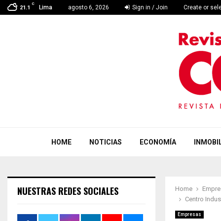
C
Lima
agosto 6, 2026
Sign in / Join
Create or sel
21.1
HOME
NOTICIAS
ECONOMÍA
INMOBIL
NUESTRAS REDES SOCIALES
Home
Empre
Centro Indus
Empresas