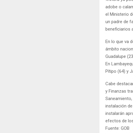
adobe o calam
el Ministerio
un padre de fa
beneficiarios 
En lo que va d
ámbito naciona
Guadalupe (23)
En Lambayeque
Pítipo (64) y 
Cabe destacar
y Finanzas tra
Saneamiento, 
instalación d
instalarán ap
efectos de los
Fuente: GOB