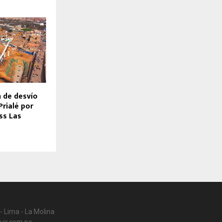
n de desvío
Prialé por
ss Las
- Lima - La Molina