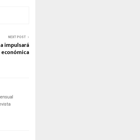
NEXT POST
da impulsará
n económica
mensual
evista