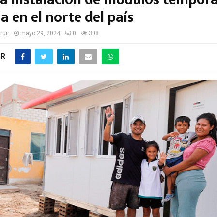
a instalación de módulos tempora
a en el norte del país
ruir
mayo 29, 2024
0
308
IR