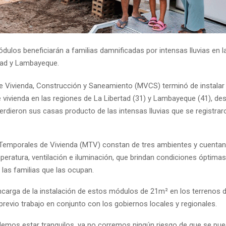
dulos beneficiarán a familias damnificadas por intensas lluvias en l
tad y Lambayeque.
 de Vivienda, Construcción y Saneamiento (MVCS) terminó de instala
 vivienda en las regiones de La Libertad (31) y Lambayeque (41), des
erdieron sus casas producto de las intensas lluvias que se registrar
emporales de Vivienda (MTV) constan de tres ambientes y cuenta
eratura, ventilación e iluminación, que brindan condiciones óptimas
a las familias que las ocupan.
carga de la instalación de estos módulos de 21m² en los terrenos d
 previo trabajo en conjunto con los gobiernos locales y regionales.
emos estar tranquilos, ya no corremos ningún riesgo de que se pue