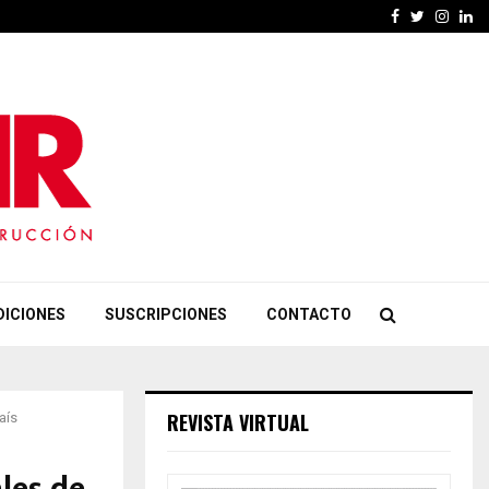
Facebook
Twitter
Insta
Li
DICIONES
SUSCRIPCIONES
CONTACTO
REVISTA VIRTUAL
aís