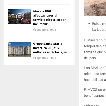
Más de 800
afectaciones al
servicio eléctrico por
incumplir...
Estos mó
La Liber
agosto 5, 2026
El Ministerio
Grupo Santa Maria
temporales de
invertirá US$21.5
millones en Solaris, su...
familias que p
del país.
agosto 5, 2026
Los Módulos T
adecuada temp
habitabilidad 
El MVCS se en
beneficiarios,
«Ahora ya pod