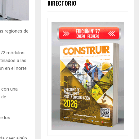
DIRECTORIO
as regiones de
r 72 módulos
tinados a las
on en el norte
n con una
 de
e los
da caer algún