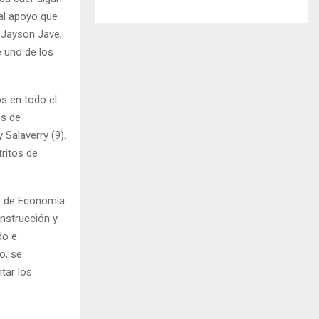
al apoyo que
 Jayson Jave,
e uno de los
os en todo el
os de
 Salaverry (9).
ritos de
io de Economía
onstrucción y
do e
o, se
tar los