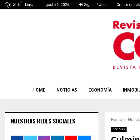
C
Lima
agosto 6, 2026
Sign in / Join
Create or se
21.6
HOME
NOTICIAS
ECONOMÍA
INMOBIL
NUESTRAS REDES SOCIALES
Home
Notici
Noticias