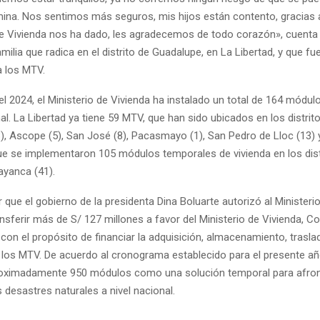
ina. Nos sentimos más seguros, mis hijos están contento, gracias 
 de Vivienda nos ha dado, les agradecemos de todo corazón», cuenta
milia que radica en el distrito de Guadalupe, en La Libertad, y que fu
a los MTV.
el 2024, el Ministerio de Vivienda ha instalado un total de 164 módul
l. La Libertad ya tiene 59 MTV, que han sido ubicados en los distrit
, Ascope (5), San José (8), Pacasmayo (1), San Pedro de Lloc (13) y
 se implementaron 105 módulos temporales de vivienda en los dist
Jayanca (41).
 que el gobierno de la presidenta Dina Boluarte autorizó al Minister
nsferir más de S/ 127 millones a favor del Ministerio de Vivienda, C
con el propósito de financiar la adquisición, almacenamiento, trasla
e los MTV. De acuerdo al cronograma establecido para el presente añ
roximadamente 950 módulos como una solución temporal para afron
 desastres naturales a nivel nacional.