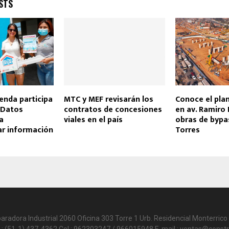
STS
enda participa
MTC y MEF revisarán los
Conoce el pla
 Datos
contratos de concesiones
en av. Ramiro 
a
viales en el país
obras de bypa
ar información
Torres
paradora Industrial 2060 Oficina 303 Torre 1 Urb. Residencial Monterrico 