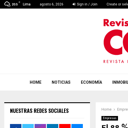
C
Lima
agosto 6, 2026
Sign in / Join
Create or se
20.5
HOME
NOTICIAS
ECONOMÍA
INMOBIL
NUESTRAS REDES SOCIALES
Home
Empre
Empresas