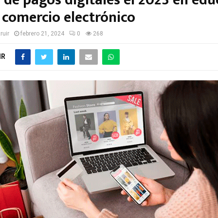
 de pagos digitales el 2023 en ed
 comercio electrónico
ruir
febrero 21, 2024
0
268
IR