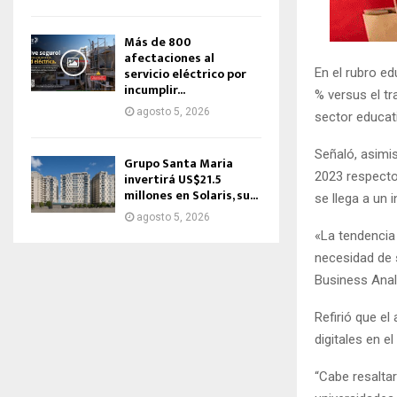
Más de 800
afectaciones al
servicio eléctrico por
En el rubro ed
incumplir...
% versus el tr
agosto 5, 2026
sector educati
Señaló, asimi
Grupo Santa Maria
2023 respecto
invertirá US$21.5
millones en Solaris, su...
se llega a un 
agosto 5, 2026
«La tendencia 
necesidad de 
Business Analy
Refirió que el
digitales en 
“Cabe resaltar