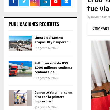
El 88 %
fue vía
by
Revista Const
PUBLICACIONES RECIENTES
COMPART
Línea 2 del Metro:
etapas 1B y 2 superan...
agosto 5, 2026
SNI: inversión de US$
1,000 millones confirma
confianza del...
agosto 5, 2026
Cemento Yura marca un
hito con la primera
impresora...
agosto 5, 2026