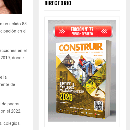
DIRECTORIO
on un sólido 88
cipación en el
acciones en el
 2019, donde
e la
rente de
al de pagos
on el 2022.
s, colegios,