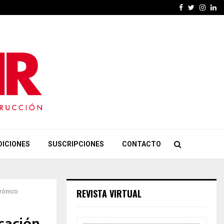
Facebook
Twitter
Insta
Li
DICIONES
SUSCRIPCIONES
CONTACTO
REVISTA VIRTUAL
trónico