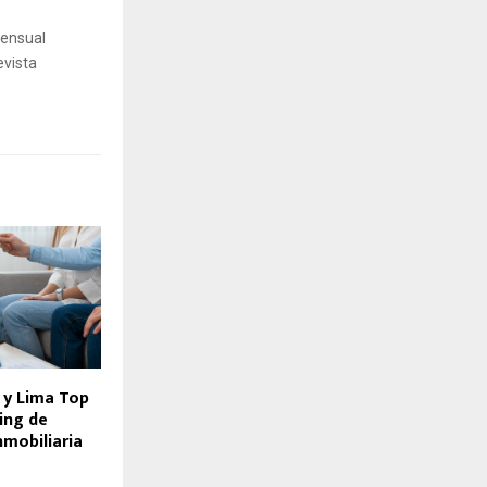
mensual
evista
 y Lima Top
king de
nmobiliaria
o