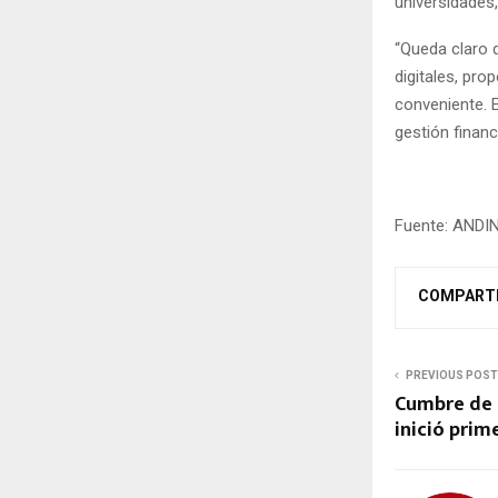
universidades
“Queda claro 
digitales, pro
conveniente. E
gestión financ
Fuente: ANDI
COMPART
PREVIOUS POST
Cumbre de 
inició prim