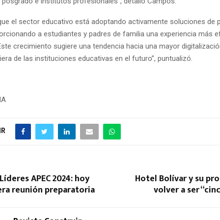
, posgrado e institutos profesionales”, detalló Campos.
que el sector educativo está adoptando activamente soluciones de
porcionando a estudiantes y padres de familia una experiencia más ef
ste crecimiento sugiere una tendencia hacia una mayor digitalizació
iera de las instituciones educativas en el futuro”, puntualizó.
NA
IR
Líderes APEC 2024: hoy
Hotel Bolívar y su pr
era reunión preparatoria
volver a ser “cin