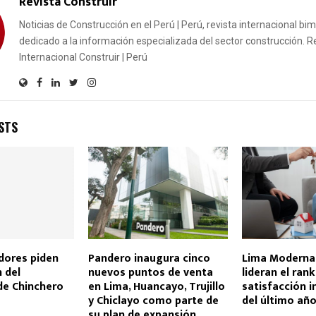
Revista Construir
Noticias de Construcción en el Perú | Perú, revista internacional bi
dedicado a la información especializada del sector construcción. R
Internacional Construir | Perú
STS
dores piden
Pandero inaugura cinco
Lima Moderna
 del
nuevos puntos de venta
lideran el ran
de Chinchero
en Lima, Huancayo, Trujillo
satisfacción i
y Chiclayo como parte de
del último añ
su plan de expansión