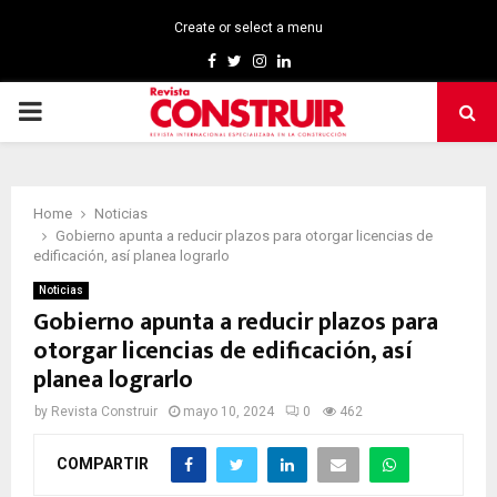
Create or select a menu
Facebook
Twitter
Instagram
Linkedin
PRIMARY
MENU
Home
Noticias
Gobierno apunta a reducir plazos para otorgar licencias de
edificación, así planea lograrlo
Noticias
Gobierno apunta a reducir plazos para
otorgar licencias de edificación, así
planea lograrlo
by
Revista Construir
mayo 10, 2024
0
462
COMPARTIR