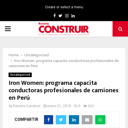
Create or select a menu
Facebook
Twitter
Instagram
Linkedin
PRIMARY
MENU
Home
Uncategorized
Iron Women: programa capacita conductoras profesionales de
camiones en Perú
Uncategorized
Iron Women: programa capacita
conductoras profesionales de camiones
en Perú
by
Revista Construir
enero 31, 2018
0
262
COMPARTIR