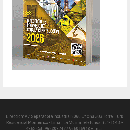
Dirección: Av. Separadora Industrial 2060 Oficina 303 Torre 1 Urb.
Residencial Monterrico - Lima - La Molina Teléfonos.: (51-1) 437-
4362 Cel.: 962303247 / 966015948 E-mail.: