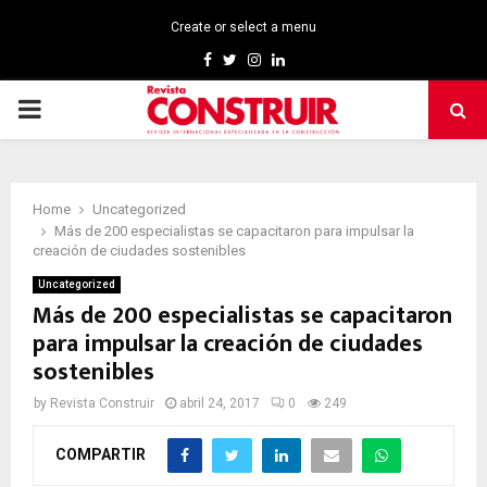
Create or select a menu
Facebook
Twitter
Instagram
Linkedin
PRIMARY
MENU
Home
Uncategorized
Más de 200 especialistas se capacitaron para impulsar la
creación de ciudades sostenibles
Uncategorized
Más de 200 especialistas se capacitaron
para impulsar la creación de ciudades
sostenibles
by
Revista Construir
abril 24, 2017
0
249
COMPARTIR