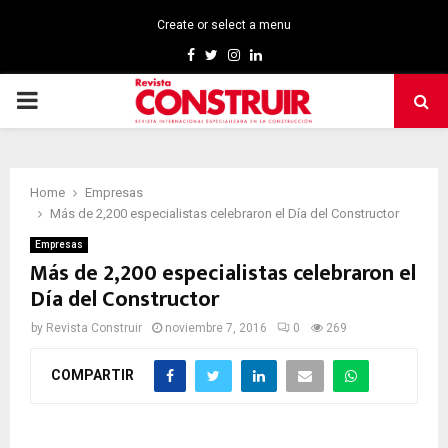
Create or select a menu
Facebook
Twitter
Instagram
Linkedin
PRIMARY
MENU
Home
Empresas
Más de 2,200 especialistas celebraron el Día del Constructor
Empresas
Más de 2,200 especialistas celebraron el
Día del Constructor
by
Revista Construir
noviembre 7, 2016
0
269
COMPARTIR