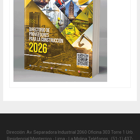
Dirección: Av. Separadora Industrial 2060 Oficina 303 Torre 1 Urb.
Residencial Monterrico - Lima - La Molina Teléfonos.: (51-1) 437-